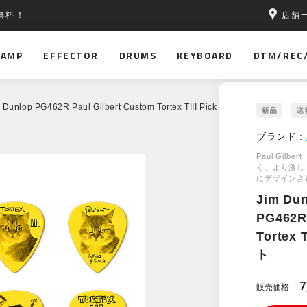
店舗
無料！
AMP
EFFECTOR
DRUMS
KEYBOARD
DTM/REC
 Dunlop PG462R Paul Gilbert Custom Tortex TIII Pick 0.73mm 36枚セット
ブランド :
Paul Gi
く、より激し
にデザインさ
Jim Du
PG462R 
Tortex 
ト
7
販売価格