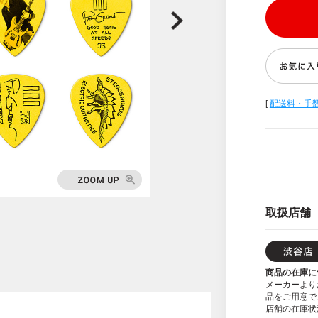
[
配送料・手
取扱店舗
商品の在庫に
メーカーより
品をご用意で
店舗の在庫状