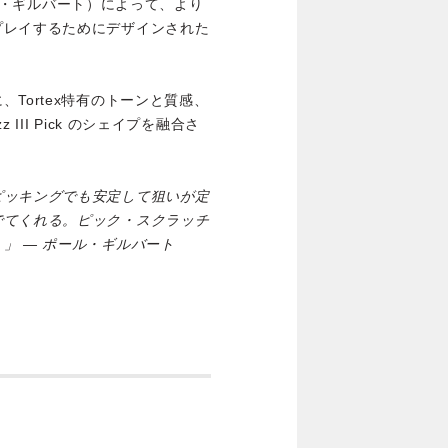
ポール・ギルバート）によって、より
プレイするためにデザインされた
Tortex特有のトーンと質感、
III Pick のシェイプを融合さ
ピッキングでも安定して狙いが定
でてくれる。ピック・スクラッチ
」 — ポール・ギルバート