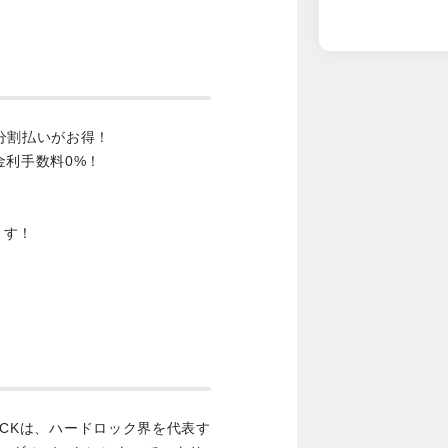
分割払いがお得！
金利手数料0%！
ます！
III PICKは、ハードロック界を代表す