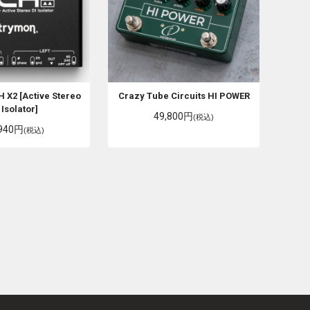
 X2 [Active Stereo
Crazy Tube Circuits
HI POWER
 Isolator]
49,800円
(税込)
,940円
(税込)