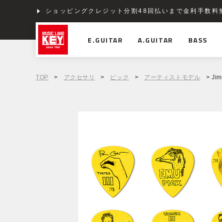
ショッピングクレジット分割48回払いまで金利手数料
E.GUITAR
A.GUITAR
BASS
TOP
>
アクセサリ
>
ピック
>
アーティストモデル
> Jim