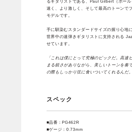
るギタリストである、Paul Gilbert（
速く、より激しく、そして最高のトーンで
モデルです。
手に馴染むスタンダードサイズの握り心地に、
世界中の速弾きギタリストに支持される Jazz 
せています。
「これは僕にとって究極のピックだ。高速
まる鋭さがありながら、美しいトーンを奏
の際もしっかり弦に食いついてくれるんだ。
スペック
■品番：PG462R
■ゲージ：0.73mm