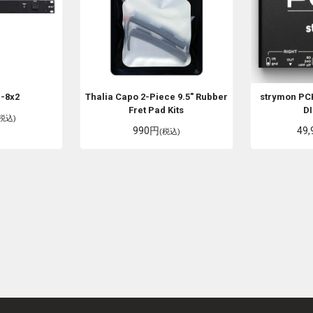
-8x2
Thalia Capo
2-Piece 9.5" Rubber
strymon
PCH
Fret Pad Kits
DI
(税込)
990円
49
(税込)