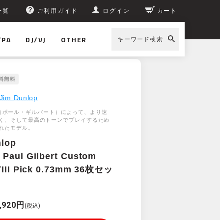
一覧
ご利用ガイド
ログイン
カート
/PA
DJ/VJ
OTHER
キーワード検索
Jim Dunlop
lbert（ポール・ギルバート）によって、より速
く、そして最高のトーンでプレイするため
れたモデル。
nlop
Paul Gilbert Custom
TIII Pick 0.73mm 36枚セッ
,920円
(税込)