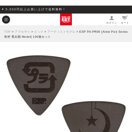
5,000円以上お買い上げで送料無料！
ログイン
カート
TOP
>
アクセサリ
>
ピック
>
アーティストモデル
> ESP PA-PR06 [Artist Pick Series
有村 竜太朗 Model] 100枚セット