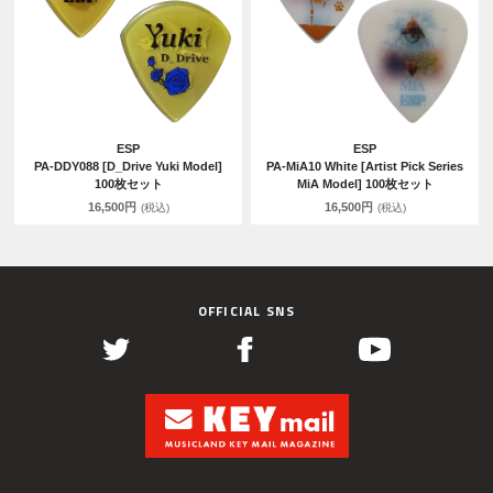
ESP
ESP
PA-DDY088 [D_Drive Yuki Model]
PA-MiA10 White [Artist Pick Series
100枚セット
MiA Model] 100枚セット
16,500円
16,500円
(税込)
(税込)
OFFICIAL SNS