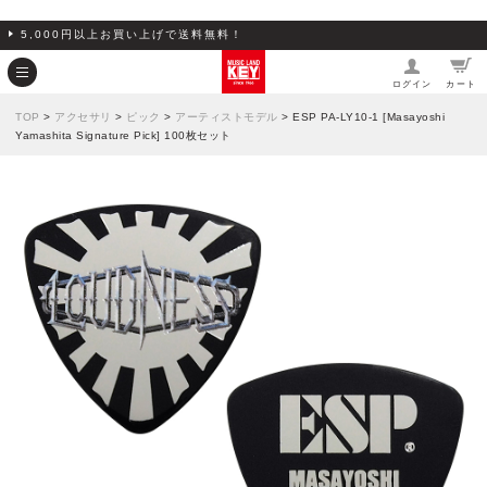
5,000円以上お買い上げで送料無料！
ログイン
カート
TOP
>
アクセサリ
>
ピック
>
アーティストモデル
> ESP PA-LY10-1 [Masayoshi
Yamashita Signature Pick] 100枚セット