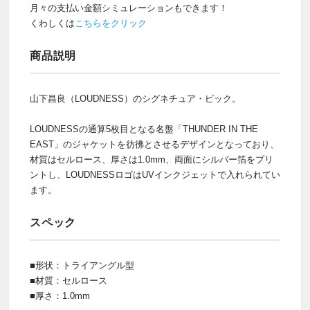
月々の支払い金額シミュレーションもできます！
くわしくは
こちらをクリック
商品説明
山下昌良（LOUDNESS）のシグネチュア・ピック。
LOUDNESSの通算5枚目となる名盤「THUNDER IN THE
EAST」のジャケットを彷彿とさせるデザインとなっており、
材質はセルロース、厚さは1.0mm、両面にシルバー箔をプリ
ントし、LOUDNESSロゴはUVインクジェットで入れられてい
ます。
スペック
■形状：トライアングル型
■材質：セルロース
■厚さ：1.0mm