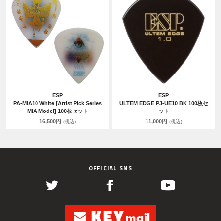
ESP
ESP
PA-MiA10 White [Artist Pick Series
ULTEM EDGE PJ-UE10 BK 100枚セ
MiA Model] 100枚セット
ット
16,500円
11,000円
(税込)
(税込)
OFFICIAL SNS