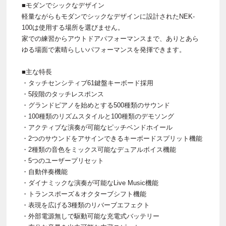
■モダンでシックなデザイン
軽量ながらもモダンでシックなデザインに設計されたNEK-
100は使用する場所を選びません。
家での練習からアウトドアパフォーマンスまで、ありとあら
ゆる場面で素晴らしいパフォーマンスを発揮できます。
■主な特長
・タッチセンシティブ61鍵盤キーボード採用
・5段階のタッチレスポンス
・グランドピアノを始めとする500種類のサウンド
・100種類のリズムスタイルと100種類のデモソング
・アクティブな演奏が可能なピッチベンドホイール
・2つのサウンドをアサインできるキーボードスプリット機能
・2種類の音色をミックス可能なデュアルボイス機能
・5つのユーザープリセット
・自動伴奏機能
・ダイナミックな演奏が可能なLive Music機能
・トランスポーズ＆オクターブシフト機能
・表現を広げる3種類のリバーブエフェクト
・外部電源無しで駆動可能な充電式バッテリー