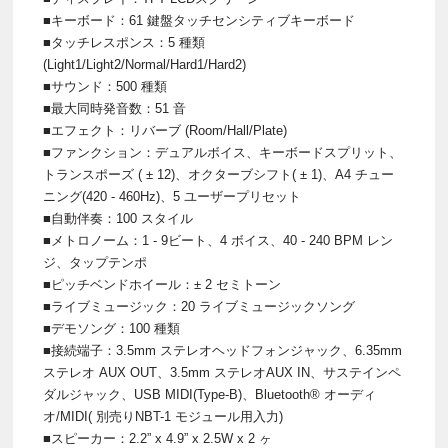
■キーボード：61 鍵盤タッチセンシティブキーボード
■タッチレスポンス：5 種類
(Light1/Light2/Normal/Hard1/Hard2)
■サウンド：500 種類
■最大同時発音数：51 音
■エフェクト：リバーブ (Room/Hall/Plate)
■ファンクション：デュアルボイス、キーボードスプリット、
トランスポーズ ( ± 12)、オクターブシフト( ± 1)、A4 チュー
ニング(420 - 460Hz)、5 ユーザープリセット
■自動伴奏：100 スタイル
■メトロノーム：1 - 9ビート、4 ボイス、40 - 240 BPM レン
ジ、タップテンポ
■ピッチベンドホイール：± 2 セミトーン
■ライブミュージック：20 ライブミュージックソング
■デモソング：100 種類
■接続端子：3.5mm ステレオヘッドフォンジャック、6.35mm
ステレオ AUX OUT、3.5mm ステレオAUX IN、サステインペ
ダルジャック、USB MIDI(Type-B)、Bluetooth® オーディ
オ/MIDI( 別売りNBT-1 モジュール用入力)
■スピーカー：2.2” x 4.9” x 2.5W x 2 ヶ