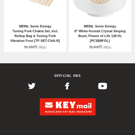
MEINL Sonic Energy
MEINL Sonic Energy
Tuning Fork Chakra Set, incl.
8" White-frosted Crystal Singing
Rollup Bag & Tuning Fork
Bowl, Flower of Life 128 Hz
Vibration Foot [TF-SET-CHA-R]
[PCSB8FOL]
90,090円
39,600円
(税込)
(税込)
OFFICIAL SNS