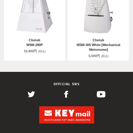
Cherub
Cherub
WSM-290P
WSM-305 White [Mechanical
Metronome]
15,400円
(税込)
5,500円
(税込)
OFFICIAL SNS