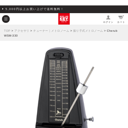
5,000円以上お買い上げで送料無料！
ログイン
カート
TOP
>
アクセサリ
>
チューナー｜メトロノーム
>
振り子式メトロノーム
> Cherub
WSM-330