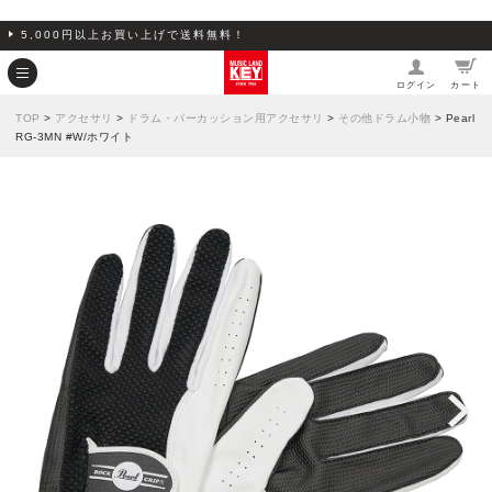
5,000円以上お買い上げで送料無料！
ログイン
カート
TOP
>
アクセサリ
>
ドラム・パーカッション用アクセサリ
>
その他ドラム小物
> Pearl
RG-3MN #W/ホワイト