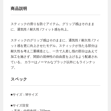
商品説明
スティックの滑りを防ぐアイテム。グリップ感はそのまま
に、通気性 / 耐久性 /フィット感を向上。
スティックのグリップ感はそのままに、通気性 / 耐久性 /フィ
ット感を更に向上させたモデル。スティックが当たる部分は
耐久性を考え二重構造とし、一方で人差し指の部分はあえて
加工を施さず、関節の屈伸性の自由度を上げるよう配慮され
ている。 カラーはノーマルなブラック以外にもラインナッ
プ。
スペック
■サイズ：Mサイズ
■サイズ目安
・手首～中指先端：210mm