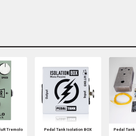
luR Tremolo
Pedal Tank
Isolation BOX
Pedal Tank