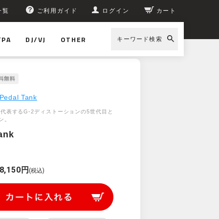
一覧
ご利用ガイド
ログイン
カート
/PA
DJ/VJ
OTHER
キーワード検索
Pedal Tank
ankを代表するG-2ディストーションの5世代目と
ン。
ank
8,150円
(税込)