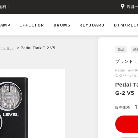
店舗
無料！
AMP
EFFECTOR
DRUMS
KEYBOARD
DTM/REC
ーション
> Pedal Tank G-2 V5
ブランド :
Pedal T
なるバージョ
Pedal T
G-2 V5
1
販売価格