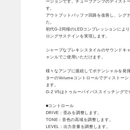
ージョンです。チューブアンプのディスト
す。
アウトプットバッファ回路を改善し、シグ
た。
初代G-2同様のLEDコンプレッションによ
ロングサステインを実現します。
シャープなプレキシスタイルのサウンドキ
ャンルでご使用いただけます。
様々なアンプに接続してポテンシャルを発
ターのVolumeコントロールでディストー
ます。
G-2 V5はトゥルーバイパススイッチングで
■コントロール
DRIVE：歪みを調整します。
TONE：音色の高域を調整します。
LEVEL：出力音量を調整します。