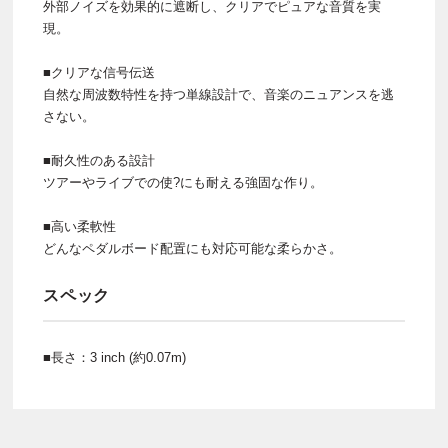
外部ノイズを効果的に遮断し、クリアでピュアな音質を実
現。
■クリアな信号伝送
自然な周波数特性を持つ単線設計で、音楽のニュアンスを逃
さない。
■耐久性のある設計
ツアーやライブでの使?にも耐える強固な作り。
■高い柔軟性
どんなペダルボード配置にも対応可能な柔らかさ。
スペック
■長さ：3 inch (約0.07m)