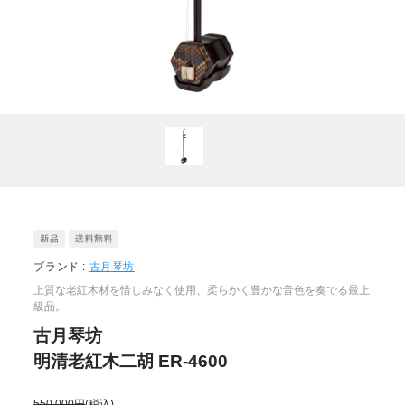
ブランド :
古月琴坊
上質な老紅木材を惜しみなく使用、柔らかく豊かな音色を奏でる最上
級品。
古月琴坊
明清老紅木二胡 ER-4600
550,000円
(税込)