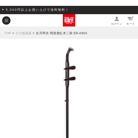
5,000円以上お買い上げで送料無料！
ログイン
カート
TOP
>
その他楽器
> 古月琴坊 明清老紅木二胡 ER-4600