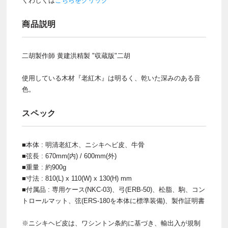
くわしくは
こちらをクリック
商品説明
二胡製作師 黄建洪精製 "収蔵版"二胡
使用している木材『老紅木』は明るく、乾いた深みのある音
色。
スペック
■本体 : 明清老紅木、ニシキヘビ皮、牛骨
■弦長 : 670mm(内) / 600mm(外)
■重量 : 約900g
■寸法 : 810(L) x 110(W) x 130(H) mm
■付属品 : 専用ケース(NKC-03)、弓(ERB-50)、松脂、駒、コン
トロールマット、弦(ERS-180を本体に標準装備)、製作証明書
※ニシキヘビ皮は、ワシントン条約に基づき、輸出入が規制