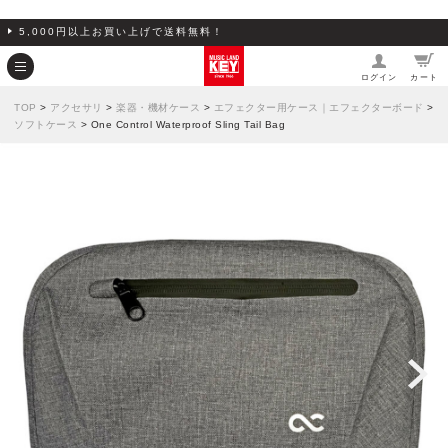
5,000円以上お買い上げで送料無料！
ログイン
カート
TOP
>
アクセサリ
>
楽器・機材ケース
>
エフェクター用ケース｜エフェクターボード
>
ソフトケース
> One Control Waterproof Sling Tail Bag