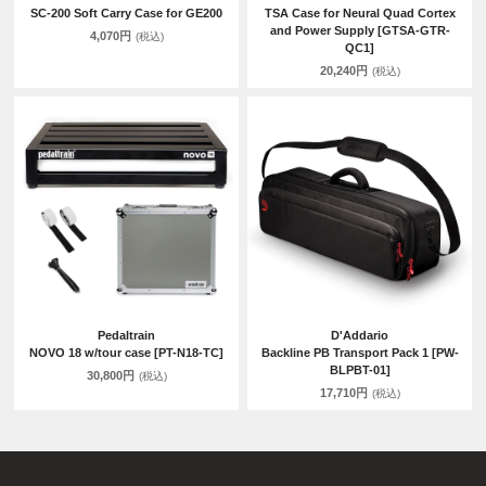
SC-200 Soft Carry Case for GE200
TSA Case for Neural Quad Cortex
and Power Supply [GTSA-GTR-
4,070円
(税込)
QC1]
20,240円
(税込)
Pedaltrain
D'Addario
NOVO 18 w/tour case [PT-N18-TC]
Backline PB Transport Pack 1 [PW-
BLPBT-01]
30,800円
(税込)
17,710円
(税込)