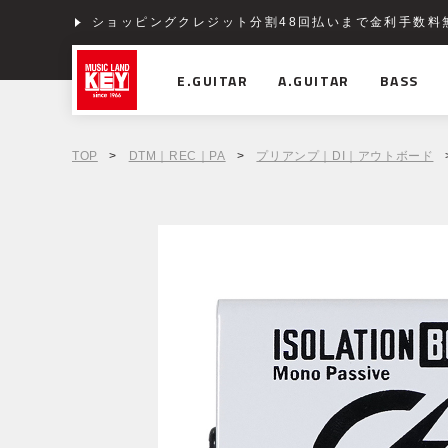
ショッピングクレジット分割48回払いまで金利手数料
E.GUITAR
A.GUITAR
BASS
TOP
>
DTM｜REC｜PA
>
プリアンプ｜DI｜アウトボード