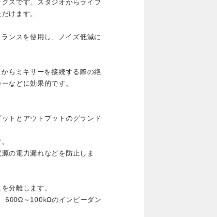
ックスです。スタジオからライブ
ただけます。
ードのトランスを使用し、ノイズ低減に
トからミキサーを接続する際の絶
カーなどに効果的です。
プットとアウトプットのグランド
す。
電源の電力漏れなどを防止しま
スを分離します。
600Ω～100kΩのインピーダン