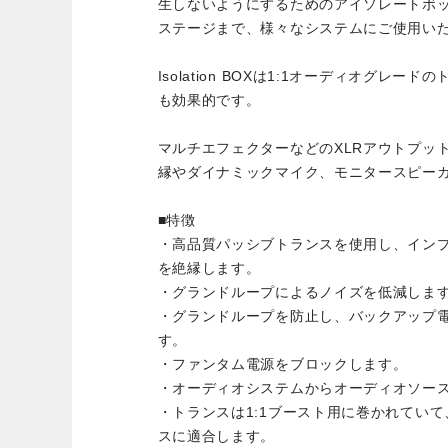
生しないようにするためのアイソレートボ
ステージまで、様々なシステムにご使用い
Isolation BOXは1:1オーディオグレ
も効果的です。
マルチエフェクターなどのXLRアウトプッ
縁やダイナミックマイク、モニタースピー
■特徴
・高品質パッシブトランスを使用し、イン
を絶縁します。
・グランドループによるノイズを低減しま
・グランドループを防止し、バックアップ
す。
・ファンタム電源をブロックします。
・オーディオシステムからオーディオソー
・トランスは1:1ブースト用に巻かれていて、
スに適合します。