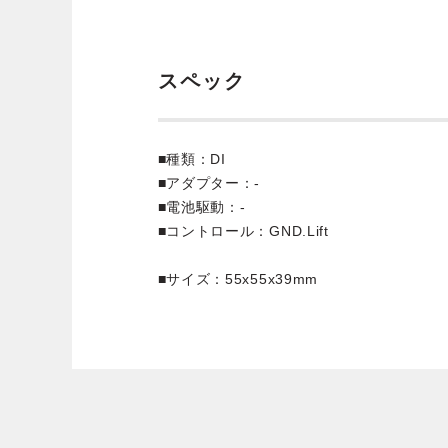
スペック
■種類：DI
■アダプター：-
■電池駆動：-
■コントロール：GND.Lift
■サイズ：55x55x39mm