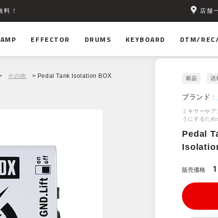
店舗
無料！
AMP
EFFECTOR
DRUMS
KEYBOARD
DTM/REC
>
その他
> Pedal Tank Isolation BOX
ブランド :
ミキサーやア
うにするため
Pedal T
Isolati
1
販売価格