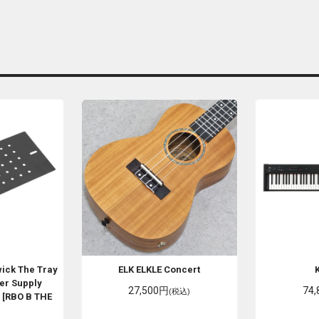
wick
The Tray
ELK
ELKLE Concert
er Supply
27,500円
74
(税込)
 [RBO B THE