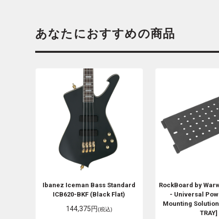
あなたにおすすめの商品
Ibanez
Iceman Bass Standard
RockBoard by War
ICB620-BKF (Black Flat)
- Universal Pow
Mounting Solution
144,375円
(税込)
TRAY]