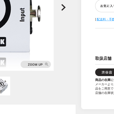
[
配送料・手
取扱店舗
商品の在庫に
メーカーより
品をご用意で
店舗の在庫状