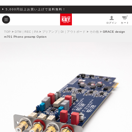
5,000円以上お買い上げで送料無料！
ログイン
カート
TOP
>
DTM｜REC｜PA
>
プリアンプ｜DI｜アウトボード
>
その他
> GRACE design
m701 Phono preamp Option