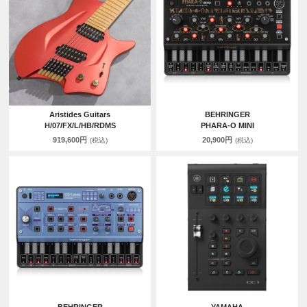
Aristides Guitars
BEHRINGER
H/07/FX/L/HB/RDMS
PHARA-O MINI
919,600円
20,900円
(税込)
(税込)