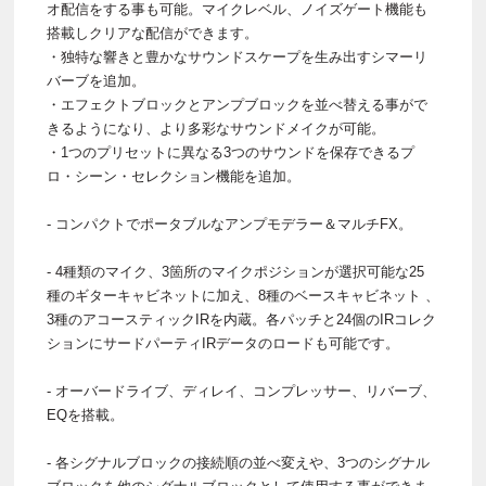
オ配信をする事も可能。マイクレベル、ノイズゲート機能も
搭載しクリアな配信ができます。
・独特な響きと豊かなサウンドスケープを生み出すシマーリ
バーブを追加。
・エフェクトブロックとアンプブロックを並べ替える事がで
きるようになり、より多彩なサウンドメイクが可能。
・1つのプリセットに異なる3つのサウンドを保存できるプ
ロ・シーン・セレクション機能を追加。
- コンパクトでポータブルなアンプモデラー＆マルチFX。
- 4種類のマイク、3箇所のマイクポジションが選択可能な25
種のギターキャビネットに加え、8種のベースキャビネット 、
3種のアコースティックIRを内蔵。各パッチと24個のIRコレク
ションにサードパーティIRデータのロードも可能です。
- オーバードライブ、ディレイ、コンプレッサー、リバーブ、
EQを搭載。
- 各シグナルブロックの接続順の並べ変えや、3つのシグナル