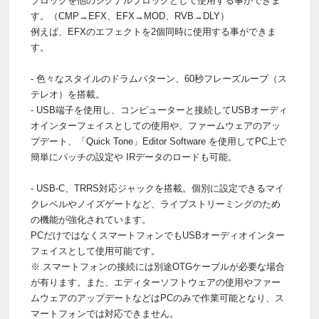
ブロックを他のシグナルブロックとして使用する事ができま
す。（CMP→EFX、EFX→MOD、RVB→DLY）
例えば、EFXのエフェクトを2個同時に使用する事ができま
す。
- 色々なスタイルのドラムパターン、60秒フレーズループ（ス
テレオ）を搭載。
- USB端子を使用し、コンピューターと接続してUSBオーディ
オインターフェイスとしての使用や、ファームウェアのアッ
プデート、「Quick Tone」Editor Software を使用してPC上で
簡単にパッチの設定や IRデータのロードも可能。
- USB-C、TRRS対応ジャックを搭載。個別に設定できるマイ
クレベルやノイズゲートなど、ライブストリーミングのため
の機能が強化されています。
PCだけではなくスマートフォンでもUSBオーディオインター
フェイスとして使用可能です。
※ スマートフォンの接続には別途OTGケーブルが必要な場合
が有ります。また、エディターソフトウェアの使用やファー
ムウェアのアップデートなどはPCのみで作業可能となり、ス
マートフォンでは対応できません。