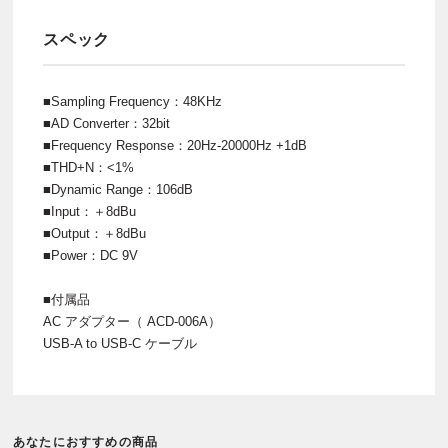
スペック
■Sampling Frequency：48KHz
■AD Converter：32bit
■Frequency Response：20Hz-20000Hz +1dB
■THD+N：<1%
■Dynamic Range：106dB
■Input：＋8dBu
■Output：＋8dBu
■Power：DC 9V
■付属品
AC アダプター（ ACD-006A）
USB-A to USB-C ケーブル
あなたにおすすめの商品