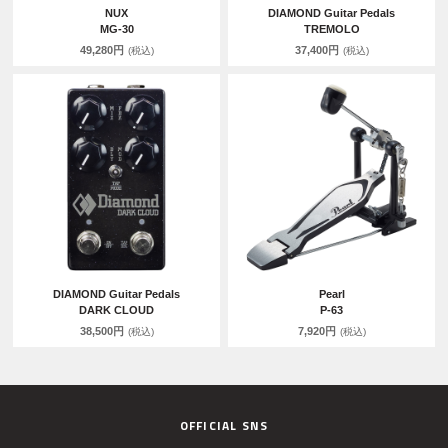
NUX
DIAMOND Guitar Pedals
MG-30
TREMOLO
49,280円
37,400円
(税込)
(税込)
DIAMOND Guitar Pedals
Pearl
DARK CLOUD
P-63
38,500円
7,920円
(税込)
(税込)
OFFICIAL SNS