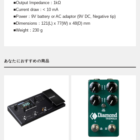
■Output Impedance：1kΩ
■Current draw：< 10 mA
■Power：9V battery or AC adaptor (9V DC, Negative tip)
■Dimensions：121(L) x 77(W) x 48(D) mm
■Weight：230 g
あなたにおすすめの商品