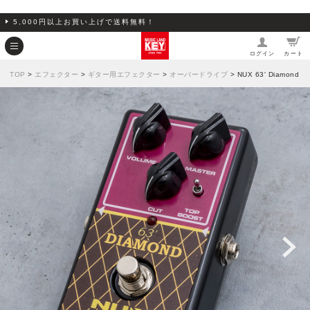
5,000円以上お買い上げで送料無料！
ログイン
カート
TOP
>
エフェクター
>
ギター用エフェクター
>
オーバードライブ
> NUX 63' Diamond