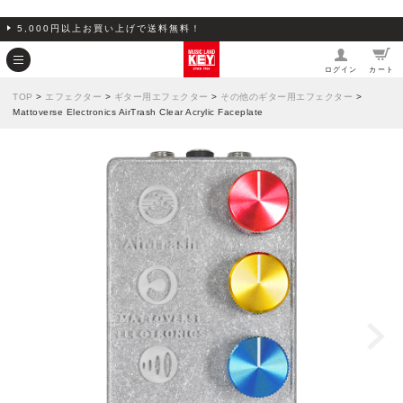
5,000円以上お買い上げで送料無料！
ログイン
カート
TOP
>
エフェクター
>
ギター用エフェクター
>
その他のギター用エフェクター
>
Mattoverse Electronics AirTrash Clear Acrylic Faceplate