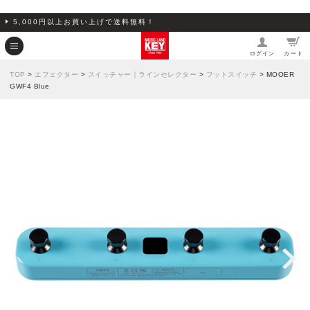
5,000円以上お買い上げで送料無料！
ログイン
カート
TOP
>
エフェクター
>
スイッチャー｜ラインセレクター
>
フットスイッチ
> MOOER
GWF4 Blue