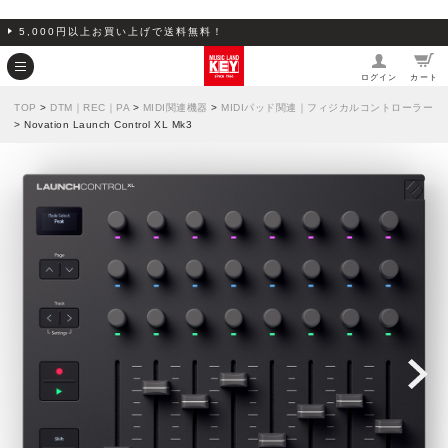
5,000円以上お買い上げで送料無料！
ログイン
カート
TOP
>
DTM｜REC｜PA
>
MIDI関連機器
>
MIDIパッド関連｜フィジカルコントローラー
> Novation Launch Control XL Mk3