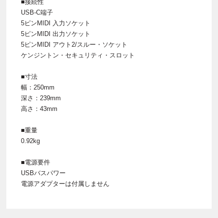
■接続性
USB-C端子
5ピンMIDI 入力ソケット
5ピンMIDI 出力ソケット
5ピンMIDI アウト2/スルー・ソケット
ケンジントン・セキュリティ・スロット
■寸法
幅：250mm
深さ：239mm
高さ：43mm
■重量
0.92kg
■電源要件
USBバスパワー
電源アダプターは付属しません