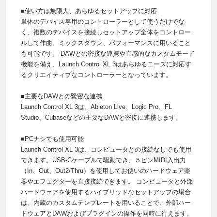
■使い方は無限大、あらゆるセットアップに対応
単体のデバイス専用のコントローラーとして使うだけでな
く、複数のデバイスを接続しセットアップ全体をコントロー
ルして作曲、ミックスダウン、パフォーマンスに用いること
も可能です。 DAWとの密接な連携や直感的なカスタムモード
機能を備え、Launch Control XL 3はあらゆるニーズに対応す
るクリエイティブなコントローラーとなっています。
■主要なDAWとの緊密な連携
Launch Control XL 3は、Ableton Live、Logic Pro、FL
Studio、Cubaseなどの主要なDAWと密接に連携します。
■PCナシでも使用可能
Launch Control XL 3は、コンピュータとの接続なしでも使用
できます。USB-Cケーブルで駆動でき、５ピンMIDI入出力
（In、Out、Out2/Thru）を使用してお使いのハードウェア楽
器やエフェクターを直接接続できます。 コンピュータと外部
ハードウェアを使用するハイブリッドなセットアップの場合
は、内蔵のカスタムテンプレートを用いることで、外部ハー
ドウェアとDAWおよびプラグインの操作を同時に行えます。