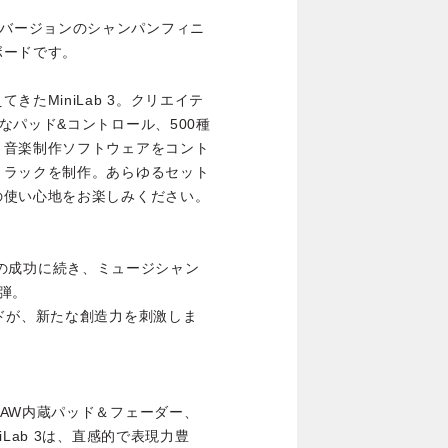
れた限定バージョンのシャンパンフィニ
ボードです。
たMiniLab 3。クリエイテ
なパッド&コントロール、500種
。音楽制作ソフトウェアをコント
トラックを制作。あらゆるセット
の使い心地をお楽しみください。
mpagne の成功に続き、ミュージシャン
弾。
ドが、新たな創造力を刺激しま
AW内蔵パッド＆フェーダー、
Lab 3は、直感的で表現力豊