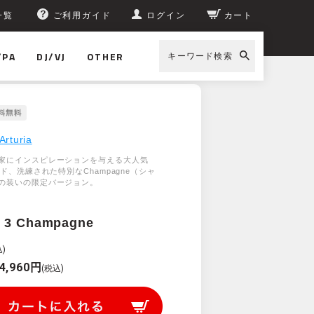
一覧
ご利用ガイド
ログイン
カート
/PA
DJ/VJ
OTHER
キーワード検索
Arturia
家にインスピレーションを与える大人気
ード、洗練された特別なChampagne（シャ
の装いの限定バージョン。
b 3 Champagne
)
4,960円
(税込)