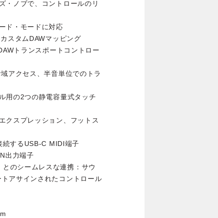
ウズ・ノブで、コントロールのリ
ード・モードに対応
るカスタムDAWマッピング
DAWトランスポートコントロー
音域アクセス、半音単位でのトラ
ル用の2つの静電容量式タッチ
、エクスプレッション、フットス
に接続するUSB-C MIDI端子
IN出力端子
を含む）とのシームレスな連携：サウ
ートアサインされたコントロール
mm