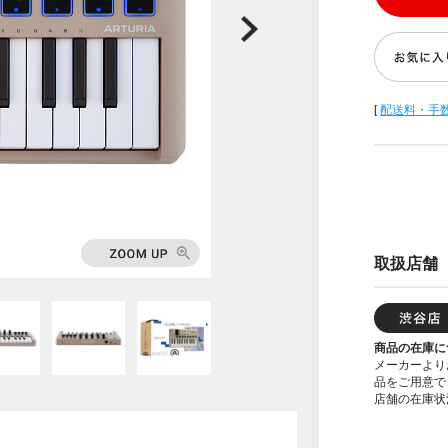
[
配送料・手
取扱店舗
商品の在庫に
メーカーより
品をご用意で
店舗の在庫状