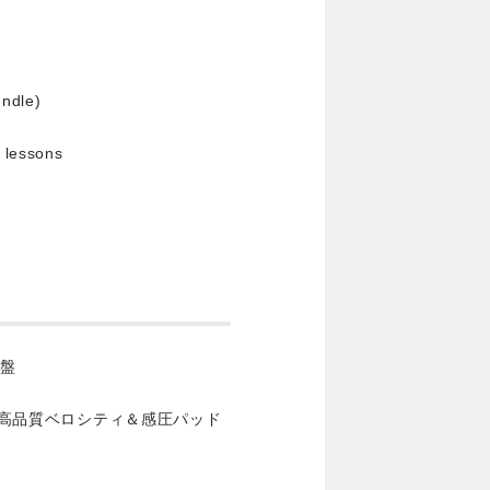
undle)
n
& lessons
鍵盤
き高品質ベロシティ＆感圧パッド