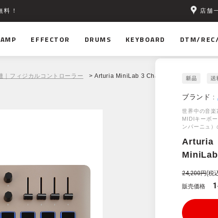
店舗
無料！
AMP
EFFECTOR
DRUMS
KEYBOARD
DTM/REC
関連｜フィジカルコントローラー
> Arturia MiniLab 3 Champagne
ブランド :
世界中の音楽
MIDIキーボ
ンパーニュ）
Arturia
MiniLa
24,200円
(税込
1
販売価格