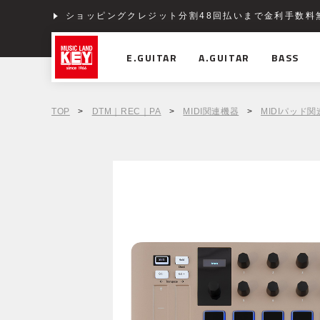
ショッピングクレジット分割48回払いまで金利手数料
E.GUITAR
A.GUITAR
BASS
TOP
>
DTM｜REC｜PA
>
MIDI関連機器
>
MIDIパッド