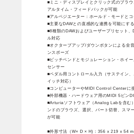
■ミニ・ディスプレイとクリック式のブラ
アルタイム・フィードバックが可能
■アルペジエーター：ホールド・モードとコ
■主要なDAWとの直感的な連携を可能にす
■8種類のDAWおよびユーザープリセット、
ル対応
■オクターブアップ/ダウンボタンによる全
ンスポーズ
■ピッチベンドとモジュレーション・ホイー
センサー
■ペダル用コントロール入力（サステイン
イッチ対応）
■コンピューターやMIDI Control Center
■外部機器・ハードウェア用のMIDI 5ピンD
■Arturiaソフトウェア（Analog Lab
ンドのブラウズ、選択、パート切替、スマ
が可能
■外形寸法（W× D × H)：356 x 219 x 54 