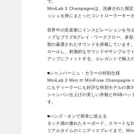
で。
MiniLab 3 Champagneは、洗練さ
ッシュを身にまとったコントローラーキー
世界中の音楽家にインスピレーションを与えてき
ィブなプラグ&プレイ・ワークフロー、多彩
類の厳選されたサウンドを搭載しています
ロールし、刺激的なサウンドやサンプルで
アップにフィットする、エレガントで極上
■シャンパーニュ・カラーの特別仕様
MiniLab 3 Mint や MiniFuse Cha
にもディーラーにも好評な特別モデルの第3
シャンパン仕上げの美しい外観とRGBパッ
す。
■ハンズ・オンで簡単に使える
タッチ感の優れたキーボード、スマートなD
リアルタイムのミニディスプレイまで、Mini