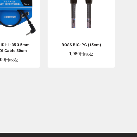
IDI-1-35 3.5mm
BOSS
BIC-PC (15cm)
DI Cable 30cm
1,980円
(税込)
200円
(税込)