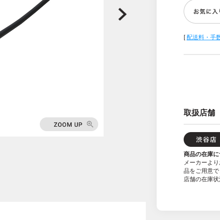
[
配送料・手
取扱店舗
商品の在庫に
メーカーより
品をご用意で
店舗の在庫状