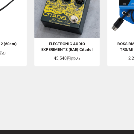
2 (60cm)
ELECTRONIC AUDIO
BOSS
BM
EXPERIMENTS (EAE)
Citadel
TRS/MI
税込)
45,540円
2,
(税込)