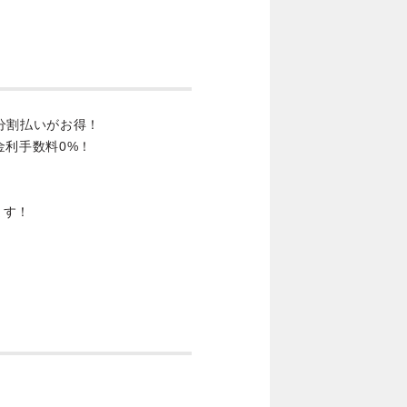
分割払いがお得！
金利手数料0%！
ます！