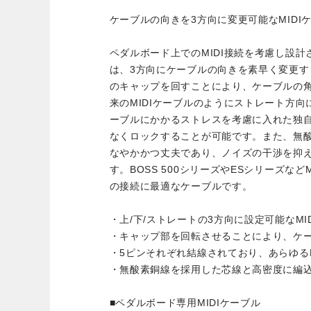
ケーブルの向きを3方向に変更可能なMIDI
ペダルボード上でのMIDI接続を考慮し設計され
は、3方向にケーブルの向きを素早く変更
のキャップを回すことにより、ケーブルの角
来のMIDIケーブルのようにストレート方
ーブルにかかるストレスを考慮に入れた独
なくロックすることが可能です。また、無
なやかかつ丈夫であり、ノイズの干渉を抑
す。BOSS 500シリーズやESシリーズなど
の接続に最適なケーブルです。
・上/下/ストレートの3方向に設定可能なMI
・キャップ部を回転させることにより、ケ
・5ピンそれぞれ結線されており、あらゆるM
・無酸素銅線を採用した芯線と高密度に編
■ペダルボード専用MIDIケーブル