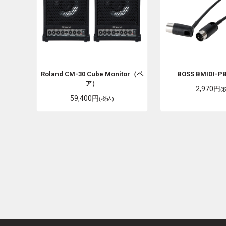
Roland
CM-30 Cube Monitor（ペ
BOSS
BMIDI-PB
ア）
2,970円
(
59,400円
(税込)