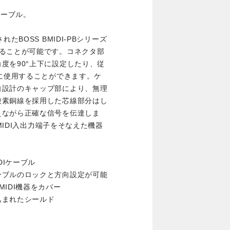
ケーブル。
たBOSS BMIDI-PBシリーズ
することが可能です。コネクタ部
度を90°上下に設定したり、従
向に使用することができます。ケ
自設計のキャップ部により、無理
酸素銅線を採用した芯線部分はし
えながら正確な信号を伝達しま
MIDI入出力端子をそなえた機器
DIケーブル
ーブルのロックと方向設定が可能
IDI機器をカバー
込まれたシールド