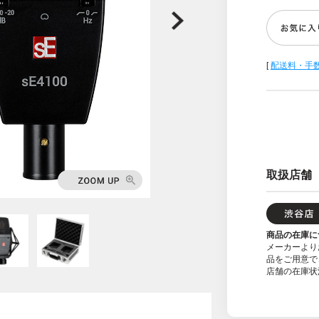
[
配送料・手
取扱店舗
商品の在庫に
メーカーより
品をご用意で
店舗の在庫状