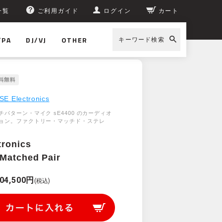
一覧
ご利用ガイド
ログイン
カート
/PA
DJ/VJ
OTHER
キーワード検索
SE Electronics
パターン・マイク sE4400 のカーディオ
ョン。ファクトリー・マッチド・ステレ
tronics
Matched Pair
04,500円
(税込)