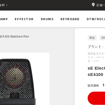
店舗
無料！
AMP
EFFECTOR
DRUMS
KEYBOARD
DTM/REC
 sE4100 Matched Pair
ブランド :
定評あるマルチ
イド・バージ
オ・ペア。
sE Elec
sE4100 
1
販売価格