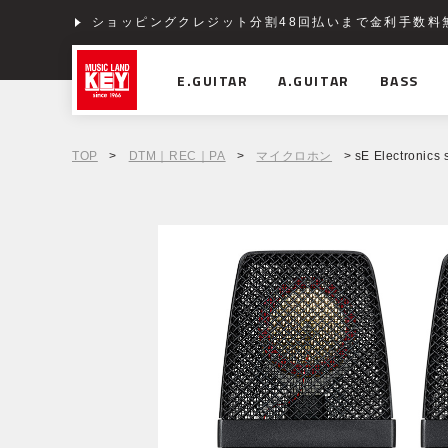
ショッピングクレジット分割48回払いまで金利手数料
E.GUITAR
A.GUITAR
BASS
TOP
>
DTM｜REC｜PA
>
マイクロホン
> sE Electronics