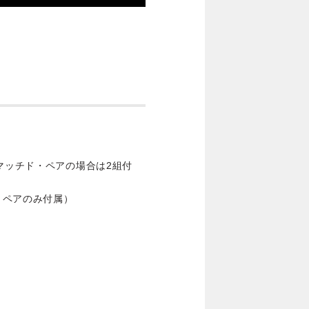
）
マッチド・ペアの場合は2組付
・ペアのみ付属）