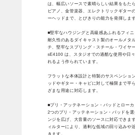
は、幅広いソースで素晴らしい結果をもた
ピアノ、金管楽器、エレクトリックギター
ーヘッドまで、とびきりの能力を発揮しま
■堅牢なハウジングと高級感あふれるフィニ
耐久性のあるダイキャスト製のオールメタ
チ、堅牢なスプリング・スチール・ワイヤ
sE4100 は、スタジオでの過酷な使用や
れるよう作られています。
フラットな本体設計と特製のサスペンショ
ッドやギター・キャビに対して極限まで平
ざまな用途に対応します。
■プリ・アッテネーション・パッドとローカ
2つのプリ・アッテネーション・パッドを
ンジを広げ、大音量のソースに対応できま
ィルターにより、過剰な低域の回り込みや
きます。