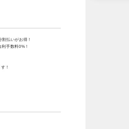
分割払いがお得！
金利手数料0%！
ます！