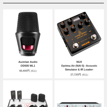
Austrian Audio
NUX
OD505 WL1
Optima Air (NAI-5) -Acoustic
Simulator & IR Loader-
48,400円
(税込)
27,720円
(税込)