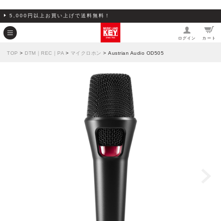
5,000円以上お買い上げで送料無料！
ログイン
カート
TOP
>
DTM｜REC｜PA
>
マイクロホン
> Austrian Audio OD505