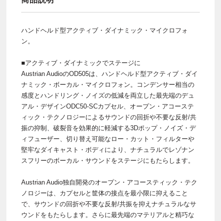
ハンドヘルド型アクティブ・ダイナミック・マイクロフォ
ン。
■アクティブ・ダイナミックでステージに
Austrian AudioのOD505は、ハンドヘルド型アクティブ・ダイ
ナミック・ボーカル・マイクロフォン。コンデンサー相当の
感度とハンドリング・ノイズの低減を両立した最先端のデュ
アル・デザインODC50-SCカプセル、オープン・アコーステ
ィック・テクノロジーによるサウンドの回折や不要な反射/共
振の抑制、破裂音を効果的に軽減する3Dポップ・ノイズ・デ
ィフューザー、切り替え可能なロー・カット・フィルターや
堅牢なダイキャスト・ボディにより、ナチュラルでレゾナン
スフリーのボーカル・サウンドをステージにもたらします。
Austrian Audio独自開発のオープン・アコースティック・テク
ノロジーは、カプセルと筐体の接点を最小限に抑えること
で、サウンドの回折や不要な反射/共振を抑えナチュラルなサ
ウンドをもたらします。さらに最先端のマテリアルと精巧な