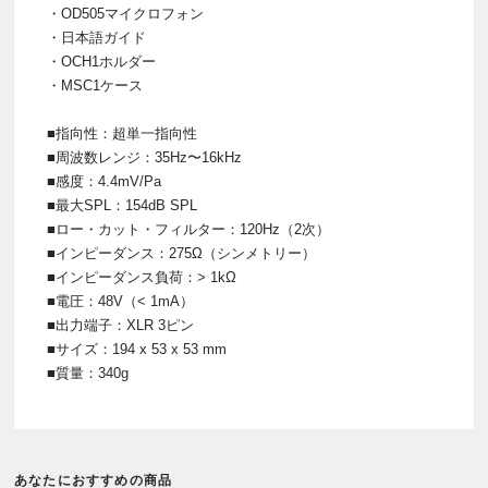
・OD505マイクロフォン
・日本語ガイド
・OCH1ホルダー
・MSC1ケース
■指向性：超単一指向性
■周波数レンジ：35Hz〜16kHz
■感度：4.4mV/Pa
■最大SPL：154dB SPL
■ロー・カット・フィルター：120Hz（2次）
■インピーダンス：275Ω（シンメトリー）
■インピーダンス負荷：> 1kΩ
■電圧：48V（< 1mA）
■出力端子：XLR 3ピン
■サイズ：194 x 53 x 53 mm
■質量：340g
あなたにおすすめの商品