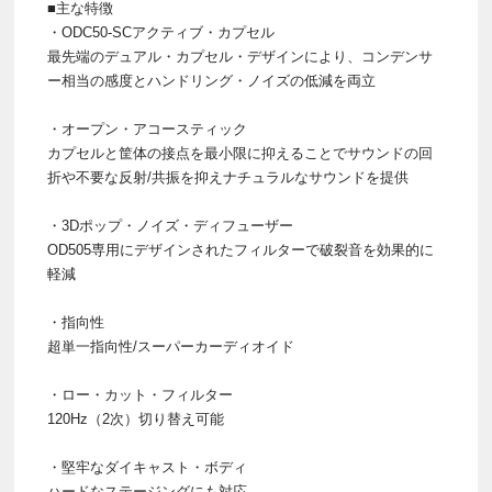
■主な特徴
・ODC50-SCアクティブ・カプセル
最先端のデュアル・カプセル・デザインにより、コンデンサ
ー相当の感度とハンドリング・ノイズの低減を両立
・オープン・アコースティック
カプセルと筐体の接点を最小限に抑えることでサウンドの回
折や不要な反射/共振を抑えナチュラルなサウンドを提供
・3Dポップ・ノイズ・ディフューザー
OD505専用にデザインされたフィルターで破裂音を効果的に
軽減
・指向性
超単一指向性/スーパーカーディオイド
・ロー・カット・フィルター
120Hz（2次）切り替え可能
・堅牢なダイキャスト・ボディ
ハードなステージングにも対応