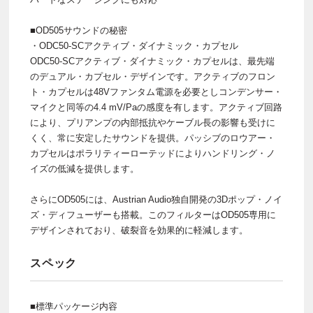
■OD505サウンドの秘密
・ODC50-SCアクティブ・ダイナミック・カプセル
ODC50-SCアクティブ・ダイナミック・カプセルは、最先端
のデュアル・カプセル・デザインです。アクティブのフロン
ト・カプセルは48Vファンタム電源を必要としコンデンサー・
マイクと同等の4.4 mV/Paの感度を有します。アクティブ回路
により、プリアンプの内部抵抗やケーブル長の影響も受けに
くく、常に安定したサウンドを提供。パッシブのロウアー・
カプセルはポラリティーローテッドによりハンドリング・ノ
イズの低減を提供します。
さらにOD505には、Austrian Audio独自開発の3Dポップ・ノイ
ズ・ディフューザーも搭載。このフィルターはOD505専用に
デザインされており、破裂音を効果的に軽減します。
スペック
■標準パッケージ内容