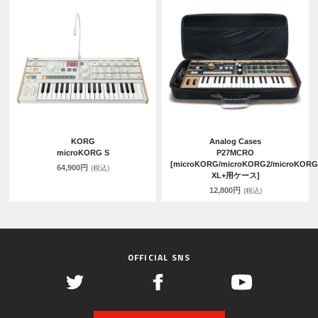
KORG
Analog Cases
microKORG S
P27MCRO
[microKORG/microKORG2/microKORG
64,900円
(税込)
XL+用ケース]
12,800円
(税込)
OFFICIAL SNS