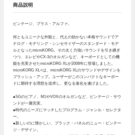
商品説明
ビンテージ、プラス・アルファ。
何ともユニークな外観と、代えの効かない本格サウンドでア
ナログ・モデリング・シンセサイザーのスタンダード・モデ
ルとなったmicroKORG。その太く力強いサウンドを引き継ぎ
つつ、エレピやCX-3のオルガンなど、キーボードとしての機
能を充実させたmicroKORG XLが2008年に登場しました。
microKORG XL+は、microKORG XLのサウンドやデザインを
ブラッシュ・アップ。ユーザーがこのコンパクトなキーボー
ドに期待する理想を追求し、更なる進化を遂げました。
●SGのピアノ、M1やVOXのオルガンなど、ビンテージ・サウ
ンドが一層充実。
●時代のニーズにマッチしたプログラム・ジャンル・セレクタ
ー。
●新しいのに懐かしい、ブラック・パネルのニュー・ビンテー
ジ・デザイン。