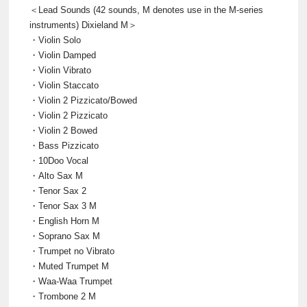
＜Lead Sounds (42 sounds, M denotes use in the M-series
instruments) Dixieland M＞
・Violin Solo
・Violin Damped
・Violin Vibrato
・Violin Staccato
・Violin 2 Pizzicato/Bowed
・Violin 2 Pizzicato
・Violin 2 Bowed
・Bass Pizzicato
・10Doo Vocal
・Alto Sax M
・Tenor Sax 2
・Tenor Sax 3 M
・English Horn M
・Soprano Sax M
・Trumpet no Vibrato
・Muted Trumpet M
・Waa-Waa Trumpet
・Trombone 2 M