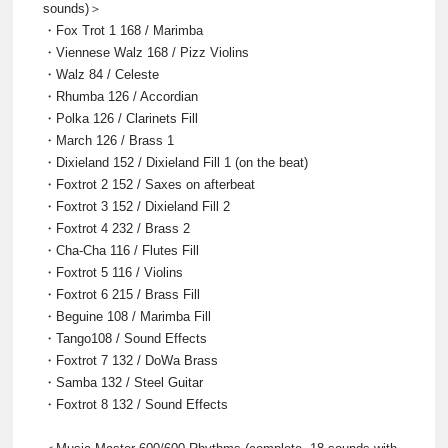
sounds)＞
・Fox Trot 1 168 / Marimba
・Viennese Walz 168 / Pizz Violins
・Walz 84 / Celeste
・Rhumba 126 / Accordian
・Polka 126 / Clarinets Fill
・March 126 / Brass 1
・Dixieland 152 / Dixieland Fill 1 (on the beat)
・Foxtrot 2 152 / Saxes on afterbeat
・Foxtrot 3 152 / Dixieland Fill 2
・Foxtrot 4 232 / Brass 2
・Cha-Cha 116 / Flutes Fill
・Foxtrot 5 116 / Violins
・Foxtrot 6 215 / Brass Fill
・Beguine 108 / Marimba Fill
・Tango108 / Sound Effects
・Foxtrot 7 132 / DoWa Brass
・Samba 132 / Steel Guitar
・Foxtrot 8 132 / Sound Effects