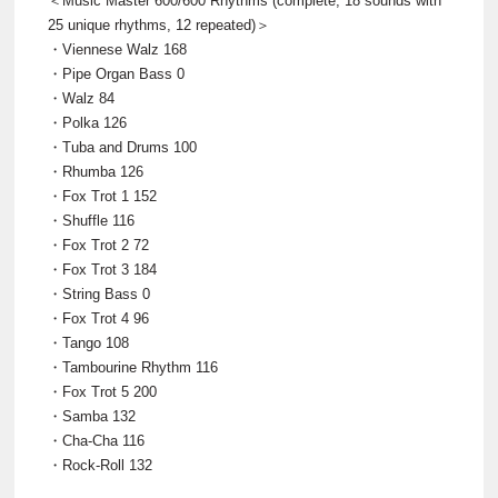
＜Music Master 600/600 Rhythms (complete, 18 sounds with
25 unique rhythms, 12 repeated)＞
・Viennese Walz 168
・Pipe Organ Bass 0
・Walz 84
・Polka 126
・Tuba and Drums 100
・Rhumba 126
・Fox Trot 1 152
・Shuffle 116
・Fox Trot 2 72
・Fox Trot 3 184
・String Bass 0
・Fox Trot 4 96
・Tango 108
・Tambourine Rhythm 116
・Fox Trot 5 200
・Samba 132
・Cha-Cha 116
・Rock-Roll 132