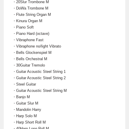
・20Slur Trombone M
・DoWa Trombone M
・Flute String Organ M
・Kinura Organ M
・Piano Soft
・Piano Hard (octave)
・Vibraphone Fast
・Vibraphone no/light Vibrato
・Bells Glockenspiel M
・Bells Orchestral M
・30Guitar Tremolo
・Guitar Acoustic Steel String 1
・Guitar Acoustic Steel String 2
・Steel Guitar
・Guitar Acoustic Steel String M
・Banjo M
・Guitar Slur M
・Mandolin Harry
・Harp Solo M
・Harp Short Roll M
・40Harp Long Roll M