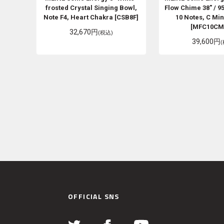
frosted Crystal Singing Bowl,
Flow Chime 38" / 9
Note F4, Heart Chakra [CSB8F]
10 Notes, C Min
[MFC10CM
32,670円
(税込)
39,600円
OFFICIAL SNS