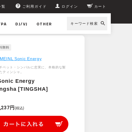
一覧
ご利用ガイド
ログイン
カート
/PA
DJ/VJ
OTHER
キーワード検索
MEINL Sonic Energy
チベット・シンバルに忠実に、本格的な製
たティンシャ。
Sonic Energy
ingsha [TINGSHA]
)
,237円
(税込)