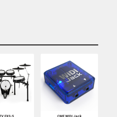
TV
EXS-5
CME
WIDI Jack