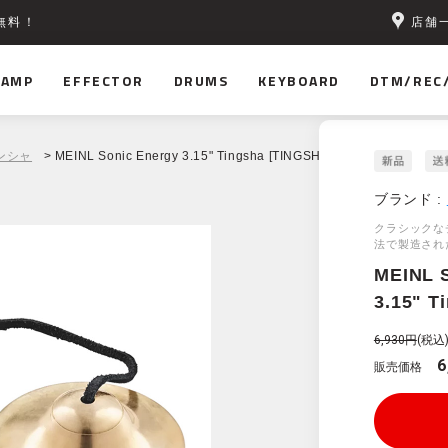
店舗
無料！
AMP
EFFECTOR
DRUMS
KEYBOARD
DTM/REC
ンシャ
> MEINL Sonic Energy 3.15" Tingsha [TINGSHA]
ブランド :
クラシックな
法で製造され
MEINL 
3.15" T
6,930円
(税込
6
販売価格