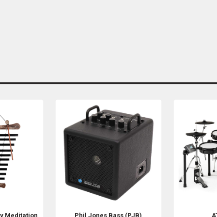
gy
Meditation
Phil Jones Bass (PJB)
A