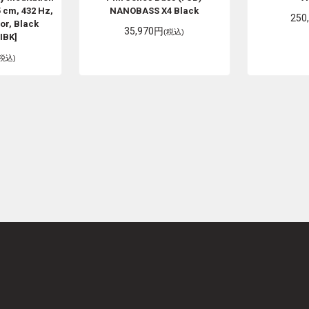
5 cm, 432 Hz,
NANOBASS X4 Black
250
or, Black
35,970円
(税込)
IBK]
(税込)