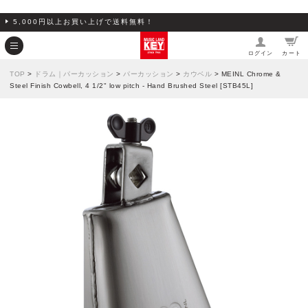
5,000円以上お買い上げで送料無料！
ログイン
カート
TOP
>
ドラム｜パーカッション
>
パーカッション
>
カウベル
> MEINL Chrome &
Steel Finish Cowbell, 4 1/2" low pitch - Hand Brushed Steel [STB45L]