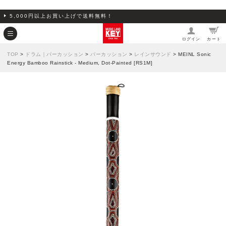
5,000円以上お買い上げで送料無料！
ログイン
カート
TOP
>
ドラム｜パーカッション
>
パーカッション
>
レインサウンド
> MEINL Sonic
Energy Bamboo Rainstick - Medium, Dot-Painted [RS1M]