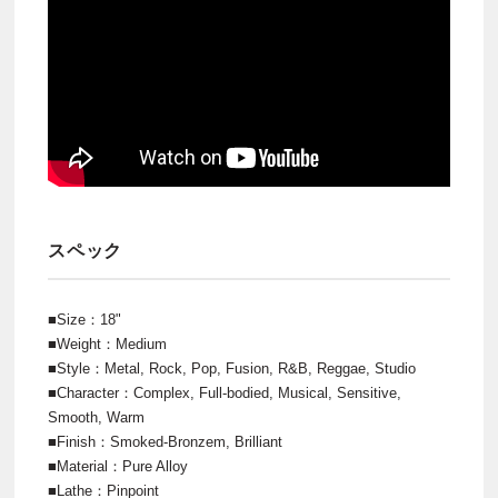
スペック
■Size：18"
■Weight：Medium
■Style：Metal, Rock, Pop, Fusion, R&B, Reggae, Studio
■Character：Complex, Full-bodied, Musical, Sensitive,
Smooth, Warm
■Finish：Smoked-Bronzem, Brilliant
■Material：Pure Alloy
■Lathe：Pinpoint