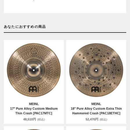
あなたにおすすめの商品
MEINL
MEINL
17" Pure Alloy Custom Medium
18" Pure Alloy Custom Extra Thin
Thin Crash [PAC17MTC]
Hammered Crash [PAC18ETHC]
48,510円
52,470円
(税込)
(税込)