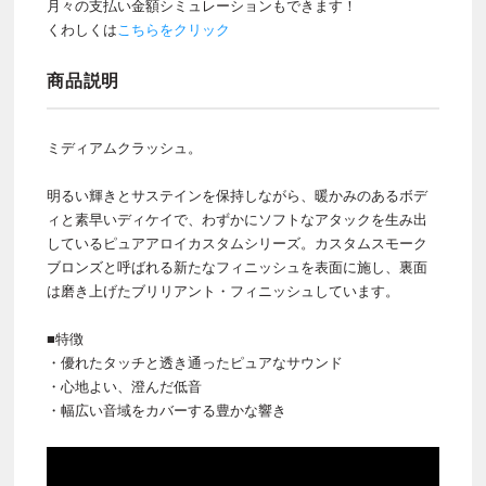
月々の支払い金額シミュレーションもできます！
くわしくは
こちらをクリック
商品説明
ミディアムクラッシュ。
明るい輝きとサステインを保持しながら、暖かみのあるボデ
ィと素早いディケイで、わずかにソフトなアタックを生み出
しているピュアアロイカスタムシリーズ。カスタムスモーク
ブロンズと呼ばれる新たなフィニッシュを表面に施し、裏面
は磨き上げたブリリアント・フィニッシュしています。
■特徴
・優れたタッチと透き通ったピュアなサウンド
・心地よい、澄んだ低音
・幅広い音域をカバーする豊かな響き