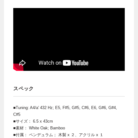
スペック
■Tuning: A4/a' 432 Hz; E5, F#5, G#5, C#6, E6, G#6, G#4,
C#5
■サイズ： 6.5 x 43cm
■素材： White Oak; Bamboo
■付属： ペンデュラム； 木製 x ２、アクリル x １