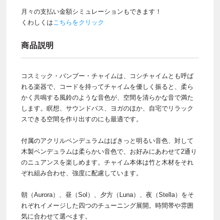
月々の支払い金額シミュレーションもできます！
くわしくは
こちらをクリック
商品説明
コスミック・バンブー・チャイムは、コシチャイムとも呼ば
れる楽器で、コードを持ってチャイムを優しく振ると、柔ら
かく共鳴する風鈴のような音色が、空間を清らかな音で満た
します。瞑想、サウンドバス、ヨガのほか、自宅でリラック
スできる空間を作り出すのにも最適です。
付属のアクリルペンデュラムはぱきっと明るい音色、対して
木製ペンデュラムは柔らかい音色で、お好みにあわせて2通り
のニュアンスを楽しめます。チャイム本体は竹と木材をそれ
ぞれ組み合わせ、強度に配慮しています。
朝（Aurora）、昼（Sol）、夕方（Luna）、夜（Stella）をそ
れぞれイメージした四つのチューニング展開。時間帯や雰囲
気に合わせて選べます。