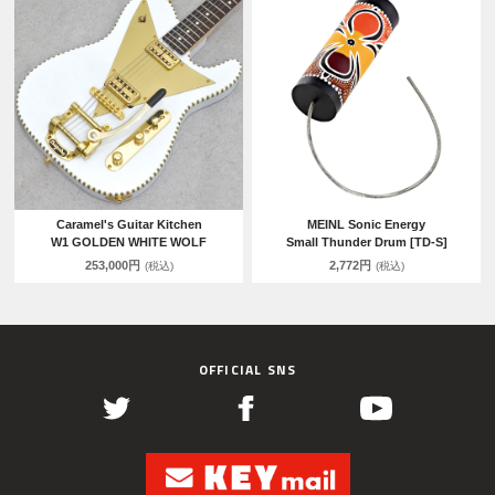
Caramel's Guitar Kitchen
MEINL Sonic Energy
W1 GOLDEN WHITE WOLF
Small Thunder Drum [TD-S]
253,000円
2,772円
(税込)
(税込)
OFFICIAL SNS