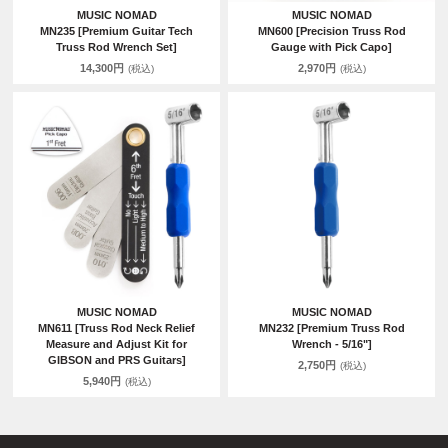
MUSIC NOMAD
MUSIC NOMAD
MN235 [Premium Guitar Tech
MN600 [Precision Truss Rod
Truss Rod Wrench Set]
Gauge with Pick Capo]
14,300円
2,970円
(税込)
(税込)
MUSIC NOMAD
MUSIC NOMAD
MN611 [Truss Rod Neck Relief
MN232 [Premium Truss Rod
Measure and Adjust Kit for
Wrench - 5/16"]
GIBSON and PRS Guitars]
2,750円
(税込)
5,940円
(税込)