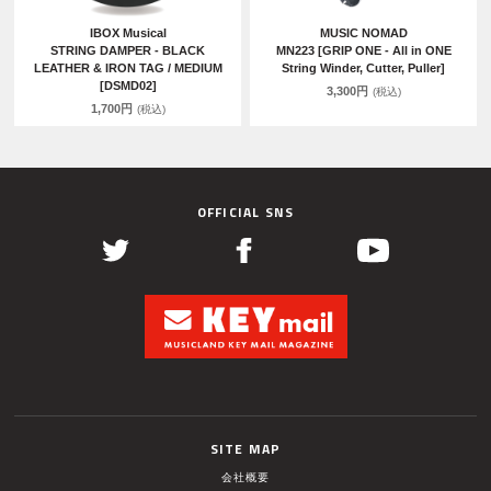
IBOX Musical
MUSIC NOMAD
STRING DAMPER - BLACK
MN223 [GRIP ONE - All in ONE
LEATHER & IRON TAG / MEDIUM
String Winder, Cutter, Puller]
[DSMD02]
3,300円
(税込)
1,700円
(税込)
OFFICIAL SNS
SITE MAP
会社概要