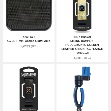
Aria Pro II
IBOX Musical
AG-3BT -Mini Analog Guitar Amp-
STRING DAMPER -
HOLOGRAPHIC GOLDEN
5,720円
(税込)
LEATHER & IRON TAG / LARGE
[DHLG02]
1,700円
(税込)