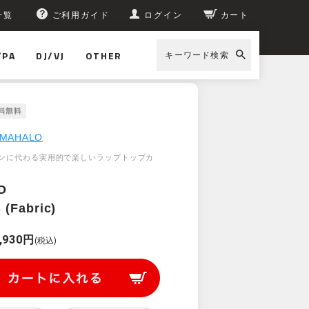
一覧
ご利用ガイド
ログイン
カート
/PA
DJ/VJ
OTHER
キーワード検索
MAHALO
ンに代わる実用的で楽しいラップトップカ
O
(Fabric)
,930円
(税込)