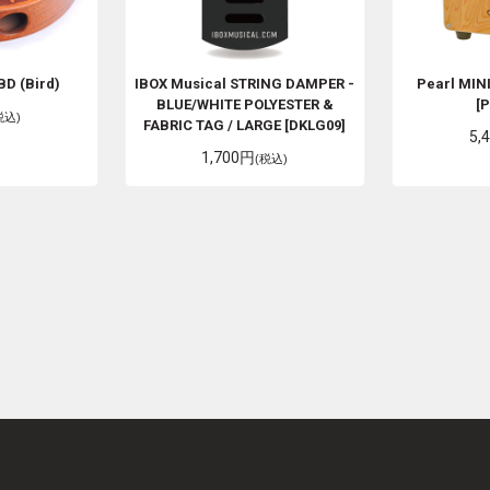
D (Bird)
IBOX Musical
STRING DAMPER -
Pearl
MINI
BLUE/WHITE POLYESTER &
[
税込)
FABRIC TAG / LARGE [DKLG09]
5,
1,700円
(税込)