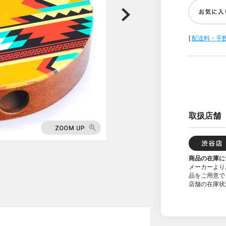
[
配送料・手
取扱店舗
商品の在庫に
メーカーより
品をご用意で
店舗の在庫状