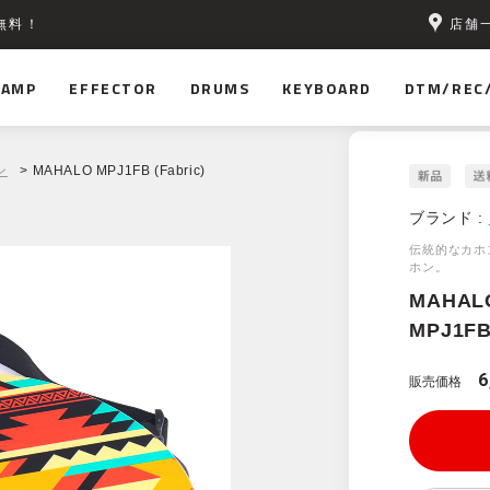
店舗
無料！
AMP
EFFECTOR
DRUMS
KEYBOARD
DTM/REC
ン
> MAHALO MPJ1FB (Fabric)
ブランド :
伝統的なカホ
ホン。
MAHAL
MPJ1FB 
6
販売価格