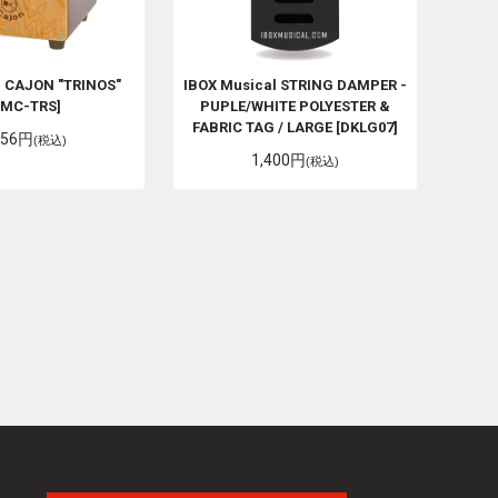
 CAJON "TRINOS"
IBOX Musical
STRING DAMPER -
PMC-TRS]
PUPLE/WHITE POLYESTER &
FABRIC TAG / LARGE [DKLG07]
456円
(税込)
1,400円
(税込)