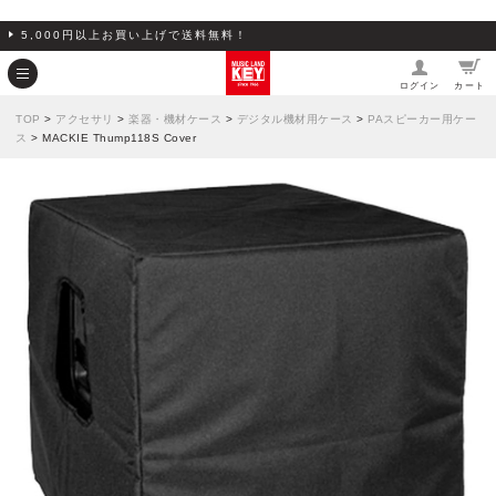
5,000円以上お買い上げで送料無料！
ログイン
カート
TOP
>
アクセサリ
>
楽器・機材ケース
>
デジタル機材用ケース
>
PAスピーカー用ケー
ス
> MACKIE Thump118S Cover