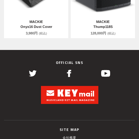
MACKIE
MACKIE
Onyx16 Dust Cover
Thump118S
3,980円
128,000円
(税込)
(税込)
OFFICIAL SNS
SITE MAP
会社概要