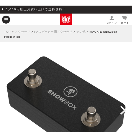
5,000円以上お買い上げで送料無料！
ログイン
カート
TOP
>
アクセサリ
>
PAスピーカー用アクセサリ
>
その他
> MACKIE ShowBox
Footswitch