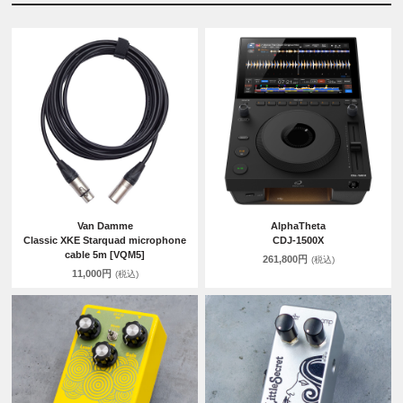
Van Damme
AlphaTheta
Classic XKE Starquad microphone
CDJ-1500X
cable 5m [VQM5]
261,800円
(税込)
11,000円
(税込)