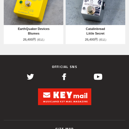
EarthQuaker Devices
Catalinbread
Blumes
Little Secret
26,400円
26,400円
(税込)
(税込)
OFFICIAL SNS
SITE MAP