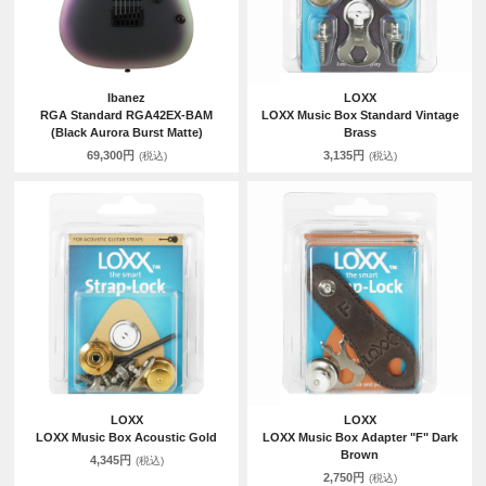
Ibanez
LOXX
RGA Standard RGA42EX-BAM
LOXX Music Box Standard Vintage
(Black Aurora Burst Matte)
Brass
69,300円
3,135円
(税込)
(税込)
LOXX
LOXX
LOXX Music Box Acoustic Gold
LOXX Music Box Adapter "F" Dark
Brown
4,345円
(税込)
2,750円
(税込)