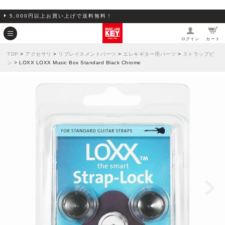
5,000円以上お買い上げで送料無料！
ログイン
カート
TOP
>
アクセサリ
>
リプレイスメントパーツ
>
エレキギター用パーツ
>
ストラップピ
ン
> LOXX LOXX Music Box Standard Black Chrome