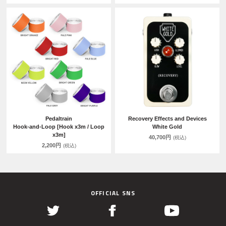
Pedaltrain
Recovery Effects and Devices
Hook-and-Loop [Hook x3m / Loop
White Gold
x3m]
40,700円
(税込)
2,200円
(税込)
OFFICIAL SNS