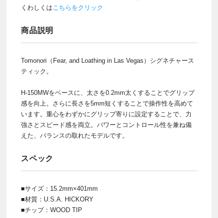
くわしくは
こちらをクリック
商品説明
Tomonori（Fear, and Loathing in Las Vegas）シグネチャース
ティック。
H-150MWをベースに、太さを0.2mm太くすることでグリップ
感を向上。さらに長さを5mm短くすることで操作性を高めて
います。重心をわずかにグリップ寄りに設定することで、力
強さとスピード感を両立。パワーとコントロール性を兼ね備
えた、バランスの取れたモデルです。
スペック
■サイズ：15.2mm×401mm
■材質：U.S.A. HICKORY
■チップ：WOOD TIP