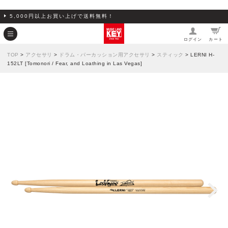
5,000円以上お買い上げで送料無料！
ログイン
カート
TOP
>
アクセサリ
>
ドラム・パーカッション用アクセサリ
>
スティック
> LERNI H-
152LT [Tomonori / Fear, and Loathing in Las Vegas]