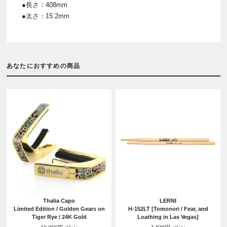
●長さ：408mm
●太さ：15.2mm
あなたにおすすめの商品
Thalia Capo
LERNI
Limited Edition / Golden Gears on
H-152LT [Tomonori / Fear, and
Tiger Rye / 24K Gold
Loathing in Las Vegas]