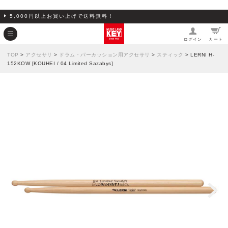
5,000円以上お買い上げで送料無料！
ログイン
カート
TOP
>
アクセサリ
>
ドラム・パーカッション用アクセサリ
>
スティック
> LERNI H-
152KOW [KOUHEI / 04 Limited Sazabys]