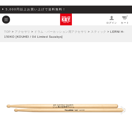
5,000円以上お買い上げで送料無料！
ログイン
カート
TOP
>
アクセサリ
>
ドラム・パーカッション用アクセサリ
>
スティック
> LERNI H-
150KO [KOUHEI / 04 Limited Sazabys]