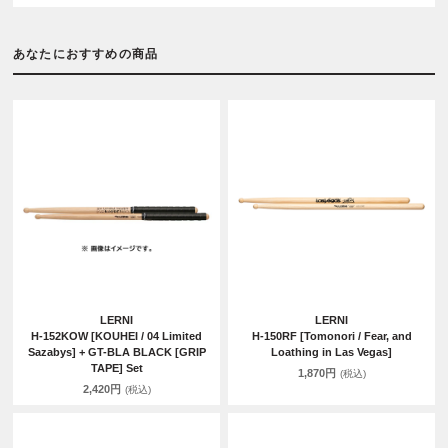
あなたにおすすめの商品
LERNI
LERNI
H-152KOW [KOUHEI / 04 Limited
H-150RF [Tomonori / Fear, and
Sazabys] + GT-BLA BLACK [GRIP
Loathing in Las Vegas]
TAPE] Set
1,870円
(税込)
2,420円
(税込)