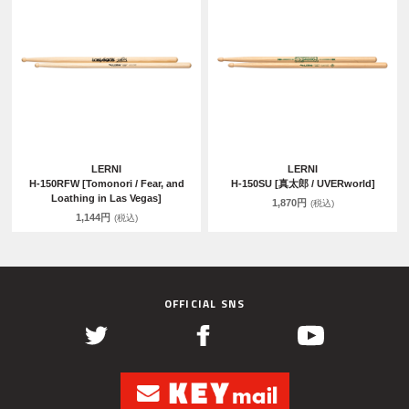
LERNI
LERNI
H-150RFW [Tomonori / Fear, and
H-150SU [真太郎 / UVERworld]
Loathing in Las Vegas]
1,870円
(税込)
1,144円
(税込)
OFFICIAL SNS