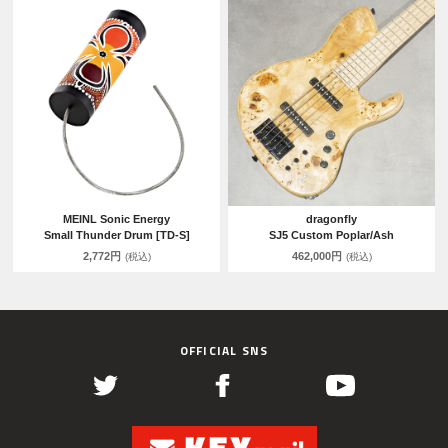
MEINL Sonic Energy
dragonfly
Small Thunder Drum [TD-S]
SJ5 Custom Poplar/Ash
2,772円
462,000円
(税込)
(税込)
OFFICIAL SNS