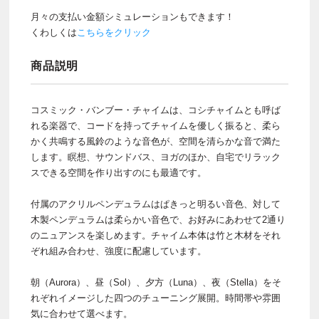
月々の支払い金額シミュレーションもできます！
くわしくは
こちらをクリック
商品説明
コスミック・バンブー・チャイムは、コシチャイムとも呼ば
れる楽器で、コードを持ってチャイムを優しく振ると、柔ら
かく共鳴する風鈴のような音色が、空間を清らかな音で満た
します。瞑想、サウンドバス、ヨガのほか、自宅でリラック
スできる空間を作り出すのにも最適です。
付属のアクリルペンデュラムはぱきっと明るい音色、対して
木製ペンデュラムは柔らかい音色で、お好みにあわせて2通り
のニュアンスを楽しめます。チャイム本体は竹と木材をそれ
ぞれ組み合わせ、強度に配慮しています。
朝（Aurora）、昼（Sol）、夕方（Luna）、夜（Stella）をそ
れぞれイメージした四つのチューニング展開。時間帯や雰囲
気に合わせて選べます。