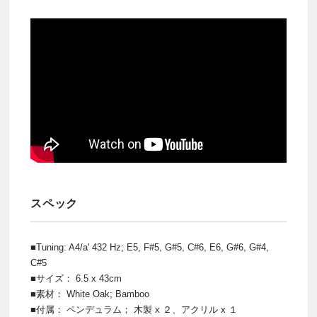
スペック
■Tuning: A4/a' 432 Hz; E5, F#5, G#5, C#6, E6, G#6, G#4,
C#5
■サイズ： 6.5 x 43cm
■素材： White Oak; Bamboo
■付属： ペンデュラム； 木製 x ２、アクリル x １