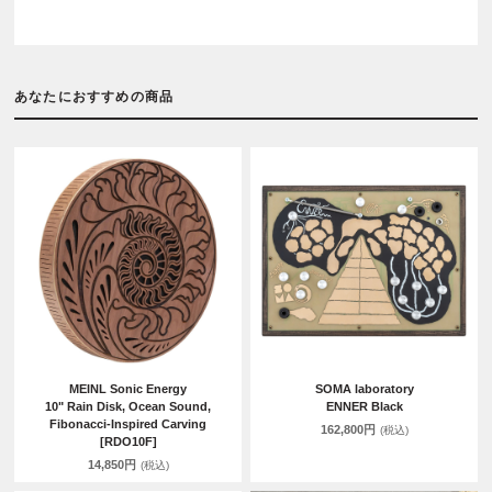
あなたにおすすめの商品
MEINL Sonic Energy
SOMA laboratory
10" Rain Disk, Ocean Sound,
ENNER Black
Fibonacci-Inspired Carving
162,800円
(税込)
[RDO10F]
14,850円
(税込)