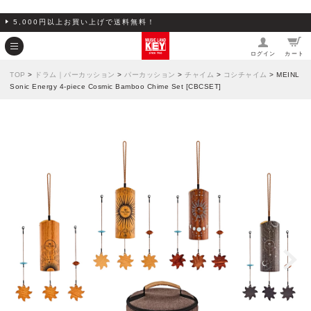
5,000円以上お買い上げで送料無料！
ログイン
カート
TOP
>
ドラム｜パーカッション
>
パーカッション
>
チャイム
>
コシチャイム
> MEINL
Sonic Energy 4-piece Cosmic Bamboo Chime Set [CBCSET]