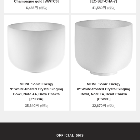
Champagne gold [WWTC6]
[EC-SET-CHA-7]
6,435円
41,580円
(税込)
(税込)
MEINL Sonic Energy
MEINL Sonic Energy
9" White-frosted Crystal Singing
8" White-frosted Crystal Singing
Bowl, Note A4, Brow Chakra
Bowl, Note F4, Heart Chakra
[CSB9A]
[CSB8F]
35,640円
32,670円
(税込)
(税込)
OFFICIAL SNS