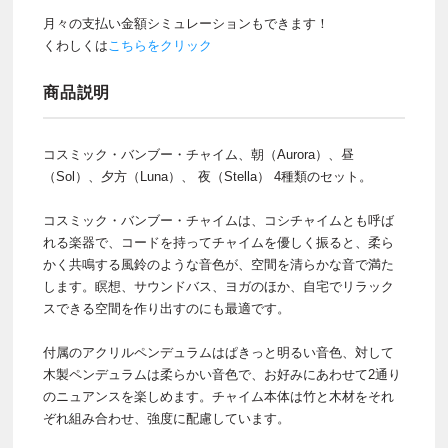
月々の支払い金額シミュレーションもできます！
くわしくは
こちらをクリック
商品説明
コスミック・バンブー・チャイム、朝（Aurora）、昼
（Sol）、夕方（Luna）、 夜（Stella） 4種類のセット。
コスミック・バンブー・チャイムは、コシチャイムとも呼ば
れる楽器で、コードを持ってチャイムを優しく振ると、柔ら
かく共鳴する風鈴のような音色が、空間を清らかな音で満た
します。瞑想、サウンドバス、ヨガのほか、自宅でリラック
スできる空間を作り出すのにも最適です。
付属のアクリルペンデュラムはぱきっと明るい音色、対して
木製ペンデュラムは柔らかい音色で、お好みにあわせて2通り
のニュアンスを楽しめます。チャイム本体は竹と木材をそれ
ぞれ組み合わせ、強度に配慮しています。