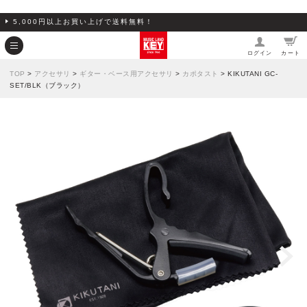
5,000円以上お買い上げで送料無料！
ログイン
カート
TOP
>
アクセサリ
>
ギター・ベース用アクセサリ
>
カポタスト
> KIKUTANI GC-
SET/BLK（ブラック）