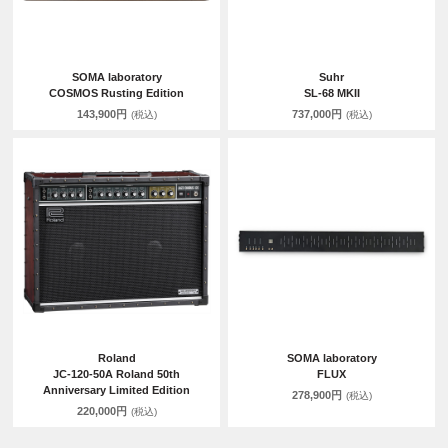
SOMA laboratory
Suhr
COSMOS Rusting Edition
SL-68 MKII
143,900円
737,000円
(税込)
(税込)
Roland
SOMA laboratory
JC-120-50A Roland 50th
FLUX
Anniversary Limited Edition
278,900円
(税込)
220,000円
(税込)