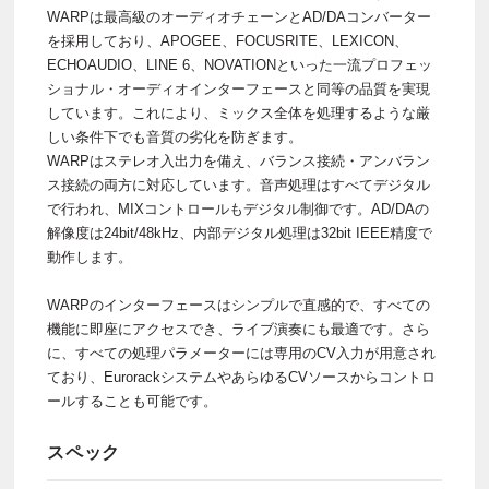
WARPは最高級のオーディオチェーンとAD/DAコンバーター
を採用しており、APOGEE、FOCUSRITE、LEXICON、
ECHOAUDIO、LINE 6、NOVATIONといった一流プロフェッ
ショナル・オーディオインターフェースと同等の品質を実現
しています。これにより、ミックス全体を処理するような厳
しい条件下でも音質の劣化を防ぎます。
WARPはステレオ入出力を備え、バランス接続・アンバラン
ス接続の両方に対応しています。音声処理はすべてデジタル
で行われ、MIXコントロールもデジタル制御です。AD/DAの
解像度は24bit/48kHz、内部デジタル処理は32bit IEEE精度で
動作します。
WARPのインターフェースはシンプルで直感的で、すべての
機能に即座にアクセスでき、ライブ演奏にも最適です。さら
に、すべての処理パラメーターには専用のCV入力が用意され
ており、EurorackシステムやあらゆるCVソースからコントロ
ールすることも可能です。
スペック