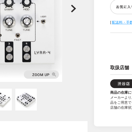
[
配送料・手
取扱店舗
商品の在庫に
メーカーより
品をご用意で
店舗の在庫状