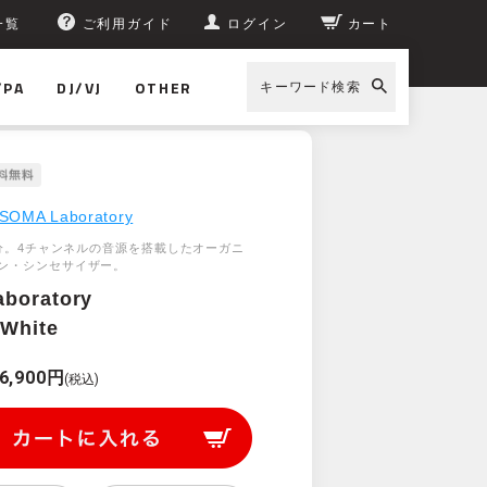
一覧
ご利用ガイド
ログイン
カート
/PA
DJ/VJ
OTHER
キーワード検索
SOMA Laboratory
の妹分。4チャンネルの音源を搭載したオーガニ
ン・シンセサイザー。
aboratory
 White
6,900円
(税込)