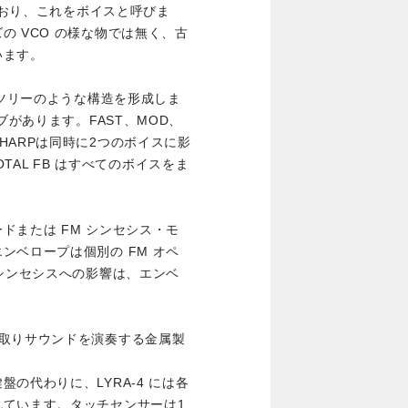
れており、これをボイスと呼びま
 VCO の様な物では無く、古
います。
、ツリーのような構造を形成しま
ブがあります。FAST、MOD、
HARPは同時に2つのボイスに影
TOTAL FB はすべてのボイスをま
ドまたは FM シンセシス・モ
ンベロープは個別の FM オペ
ンセシスへの影響​​は、エンベ
み取りサウンドを演奏する金属製
の代わりに、LYRA-4 には各
れています。タッチセンサーは1