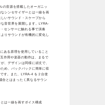
ネルの音源を搭載したオーガニッ
的なシンセサイザーとは一線を画
美しいサウンド・スケープから
な音世界を展開します。LYRA-
チ・センサーに触れる事で演奏
によりサウンドが有機的に変化し
底にある原理を使用していること
相互作用や楽器の動作は、まるで
すが、デザインは同様に頑丈で、
のため、バックパックに簡単に収
です。また、LYRA-4 を２台使
する場合とはまったく異なるサウン
ザーとは一線を画すボイス構成