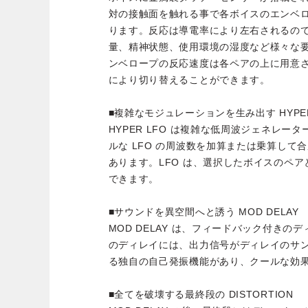
対の接触面を触れる事で各ボイスのエンベ
ります。反応は導電率により左右されるの
量、精神状態、使用環境の湿度など様々な
ンベロープの反応速度は各ペアの上に用意され
により切り替えることができます。
■複雑なモジュレーションを生み出す HYPER
HYPER LFO は複雑な低周波ジェネレータ
ルな LFO の周波数を加算または乗算して
あります。LFO は、選択したボイスのペアと 
できます。
■サウンドを異空間へと誘う MOD DELAY
MOD DELAY は、フィードバック付き
のディレイには、出力信号がディレイのサ
る独自の自己発振機能があり、クールな効
■全てを破壊する最終段の DISTORTION