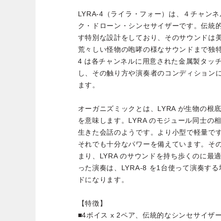
LYRA-4（ライラ・フォー）は、４チャン
ク・ドローン・シンセサイザーです。伝統
す特別な設計をしており、そのサウンドは
荒々しい怪物の咆哮の様なサウンドまで独特
4 は各チャンネルに用意された金属製タッ
し、その触り方や演奏者のコンディション
ます。
オーガニズミックとは、LYRA が生物の根
を意味します。LYRA のモジュール同士の
生きた会話のようです。より小型で軽量で
それでも十分なパワーを備えています。そ
まり、LYRA のサウンドを持ち歩くのに最適
った演奏は、LYRA-8 を1台使って演奏
ドになります。
【特徴】
■4ボイス x 2ペア、伝統的なシンセサイ