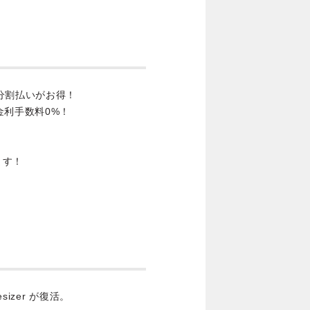
分割払いがお得！
金利手数料0%！
ます！
hesizer が復活。