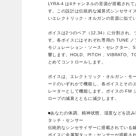
LYRA-4 は4チャンネルの音源が搭載さ
す。この設計は伝統的な減算式シンセサイズの
いエレクトリック・オルガンの音源に似て
ボイスは2つのペア（12,34）に分割され
す。各ボイスにはそれぞれ専用の TUNE ノ
モジュレーション・ソース・セレクター、S
響します。HOLD、PITCH 、VIBRATO、
とめてコントロールします。
ボイスは、エレクトリック・オルガン・モー
ードのいずれかで機能し、各ボイスとそのエ
レーターとして機能します。ボイスの FM シ
ロープの減衰とともに減少します。
■あなたの体調、精神状態、湿度などを読
タッチ・センサー
伝統的なシンセサイザーに搭載されている鍵盤
ボイスに金属製タッチ・センサーが搭載さ