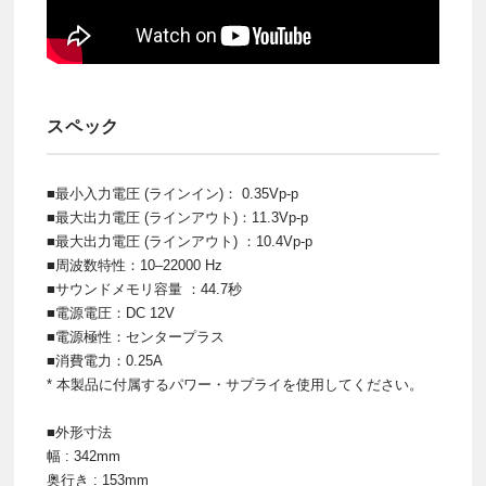
スペック
■最小入力電圧 (ラインイン)： 0.35Vp-p
■最大出力電圧 (ラインアウト)：11.3Vp-p
■最大出力電圧 (ラインアウト) ：10.4Vp-p
■周波数特性：10–22000 Hz
■サウンドメモリ容量 ：44.7秒
■電源電圧：DC 12V
■電源極性：センタープラス
■消費電力：0.25А
* 本製品に付属するパワー・サプライを使用してください。
■外形寸法
幅 : 342mm
奥行き : 153mm