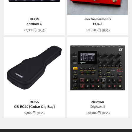
REON
electro-harmonix
driftbox C
POG3
22,385円
105,105円
(税込)
(税込)
BOSS
elektron
CB-EG10 [Guitar Gig Bag]
Digitakt II
9,900円
184,800円
(税込)
(税込)