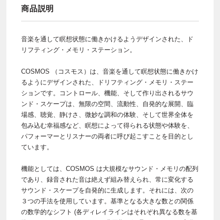
商品説明
音楽を通して瞑想状態に働きかけるようデザインされた、ド
リフティング・メモリ・ステーション。
COSMOS （コスモス）は、音楽を通して瞑想状態に働きかけ
るようにデザインされた、ドリフティング・メモリ・ステー
ションです。コントロール、機能、そして作り出されるサウ
ンド・スケープは、無限の空間、流動性、自発的な展開、臨
場感、聴覚、静けさ、微妙な調和の体験、そして世界全体を
包み込む幸福感など、瞑想によって得られる状態や体験を、
パフォーマーとリスナーの両者に呼び起こすことを目的とし
ています。
機能としては、COSMOS は大規模なサウンド・メモリの配列
であり、録音された音は絶えず組み替えられ、常に変化する
サウンド・スケープを自発的に生成します。それには、次の
３つの手法を使用しています。基準となる大きな数との関係
の数学的なシフト (各ディレイラインはそれぞれ異なる数を基