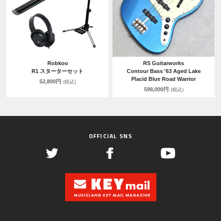
Robkoo
RS Guitarworks
R1 スターターセット
Contour Bass '63 Aged Lake
Placid Blue Road Warrior
52,800円
(税込)
598,000円
(税込)
OFFICIAL SNS