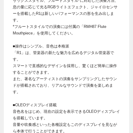
サックススタイル、フルートスタイル*に対応した演奏方法、
息の量に応じて光るRGBライトエフェクト、ジャイロセンサ
ーを搭載したR1は新しいパフォーマンスの形を生み出しま
す。
*フルートスタイルでの演奏には付属の「RMH87 Flute
Mouthpiece」を使用してください。
■操作はシンプル、音色は本格派
「R1」は、管楽器の新たな魅力を広めるデジタル管楽器で
す。
スマートで直感的なデザインを採用し、驚くほど簡単に操作
することができます。
また、著名なアーティストの演奏をサンプリングしたサウン
ドが搭載されており、リアルなサウンドで演奏を楽しめま
す。
■OLEOディスプレイ搭載
音色名をはじめ、現在の設定を表示できるOLEOディスプレイ
を搭載しています。
音量や吹奏感といった各種設定もこのディスプレイを見なが
ら本体で行うことができます。