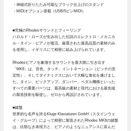
・伸縮式折りたたみ可能なブラック仕上げのスタンド
・MIDIオプション搭載（USB/5ピンMIDI）
■究極のRhodesサウンドとフィーリング
ハロルド・ローズが生み出した伝説のエレクトロ・メカニカ
ル・タイン・ピアノが復活。厳選された最高品質の素材のみ
を使用し、イギリスにて精密に組み上げられています。
Rhodesピアノを象徴するサウンドを最大限に引き出す
「MK8」は、音色、タッチ、イントネーション（ピッチの安
定性）、そしてダイナミクスにおいて大幅な進化を遂げまし
た。タイン、ピックアップ、ダンパー、ペダル機構といった
すべての重要パーツは、最高級の素材と現代における最先端
の製造技術を駆使し、ゼロから再設計されています。
■鍵盤
世界的な名声を誇るKluge Klaviaturen GmbH（スタインウェ
イ・グループ）によって精密に製造されたRhodes MK8の鍵盤
は、比類なき表現力と、ピアノのようなニュアンスに富んだ