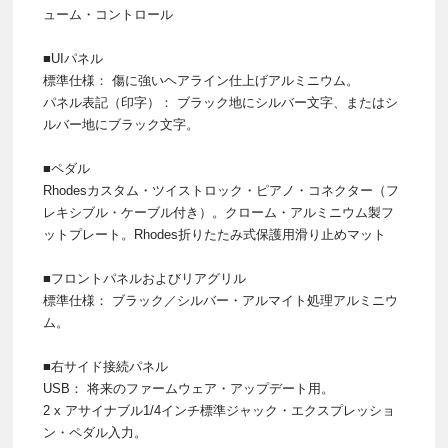
ューム・コントロール
■UIパネル
標準仕様： 傷に強いヘアライン仕上げアルミニウム。
パネル表記（印字）： ブラック地にシルバー文字、またはシ
ルバー地にブラック文字。
■ペダル
Rhodesカスタム・ツイストロック・ピアノ・コネクター（フ
レキシブル・ケーブル付き）。クローム・アルミニウム製フ
ットプレート。Rhodes折りたたみ式保護用滑り止めマット
■フロントパネルおよびリアグリル
標準仕様： ブラック／シルバー・アルマイト処理アルミニウ
ム。
■右サイド接続パネル
USB： 将来のファームウェア・アップデート用。
2 x アサイナブル1/4インチ標準ジャック・エクスプレッショ
ン・ペダル入力。