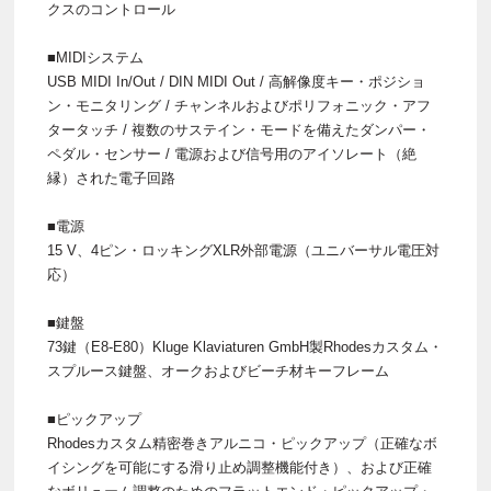
クスのコントロール
■MIDIシステム
USB MIDI In/Out / DIN MIDI Out / 高解像度キー・ポジショ
ン・モニタリング / チャンネルおよびポリフォニック・アフ
タータッチ / 複数のサステイン・モードを備えたダンパー・
ペダル・センサー / 電源および信号用のアイソレート（絶
縁）された電子回路
■電源
15 V、4ピン・ロッキングXLR外部電源（ユニバーサル電圧対
応）
■鍵盤
73鍵（E8-E80）Kluge Klaviaturen GmbH製Rhodesカスタム・
スプルース鍵盤、オークおよびビーチ材キーフレーム
■ピックアップ
Rhodesカスタム精密巻きアルニコ・ピックアップ（正確なボ
イシングを可能にする滑り止め調整機能付き）、および正確