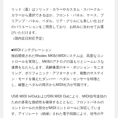
リッド（蓋）はソリッド・カラーやカスタム・スパークル・
カラーから選択できるほか、フロント・パネル、ケース、プ
リアンプ・パネル、ペダル、リア・グリルにも美しい仕上げ
のバリエーションをご用意しており、お好みに合わせてお選
びいただけます。
（国内近日対応予定）
■MIDIインテグレーション
独自開発されたRhodes MK8のMIDIシステムは、高度なコン
トロールを実現し、MK8のアナログの温もりとシームレスな
連携をもたらします。高解像度のキー・ポジション・モニタ
リング、ポリフォニック・アフタータッチ、複数のサステイ
ン・モードを備えたダンパー・ペダル・センサーを特徴と
し、鍵盤とペダルの両方からMIDI出力が可能です。
USB MIDI In/OutおよびDIN MIDI Outにより、MIDI信号送信の
ための多彩な接続性を確保するとともに、フロントパネルの
コントロールの大部分がMIDIコントロールに対応していま
す。アイソレート（絶縁）された電子回路により、信号の干