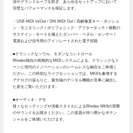
渉やグランドループを防ぎ、あらゆるセットアップにおいて
完璧なパフォーマンスを保証します。
・USB MIDI In/Out / DIN MIDI Out / 高解像度キー・ポジショ
ン・モニタリング / ポリフォニック・アフタータッチ / 複数の
サステイン・モードを備えたダンパー・ペダル・センサー /
電源および信号用のアイソレートされた電子回路
■クラシックなソウル、モダンなコントロール
Rhodes独自の画期的なMIDIシステムによる、クラシックなト
ーンと現代のイノベーションのシームレスな融合をご体感く
ださい。この特別なライブセッションでは、MK8を象徴する
アナログの温もりと、最先端のデジタル機能が見事に融合し
た姿をご覧いただけます。
■オーディオ・デモ
様々なセッティングや演奏スタイルによるRhodes MK8の実際
のサウンドをお聴きください。この楽器が持つ豊かなポテン
シャルをご体感いただけます。