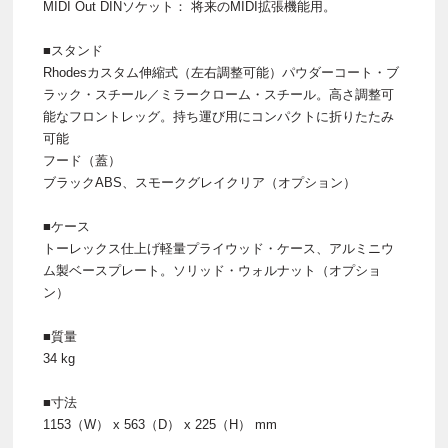
MIDI Out DINソケット： 将来のMIDI拡張機能用。
■スタンド
Rhodesカスタム伸縮式（左右調整可能）パウダーコート・ブ
ラック・スチール／ミラークローム・スチール。高さ調整可
能なフロントレッグ。持ち運び用にコンパクトに折りたたみ
可能
フード（蓋）
ブラックABS、スモークグレイクリア（オプション）
■ケース
トーレックス仕上げ軽量プライウッド・ケース、アルミニウ
ム製ベースプレート。ソリッド・ウォルナット（オプショ
ン）
■質量
34 kg
■寸法
1153（W） x 563（D） x 225（H） mm