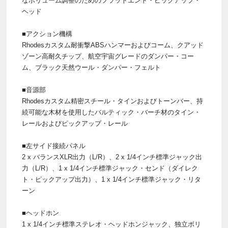
なボリューム調整のためのフラットエンド・ピックアップ・
ヘッド
■アクション機構
Rhodesカスタム耐衝撃ABSハンマーおよびコーム、クアッド
ゾーン高耐久チップ、航空宇宙グレードのダンパー・コー
ム、ブラック天然ウール・ダンパー・フェルト
■音源部
Rhodesカスタム精密スチール・タインおよびトーンバー、持
続可能な木材を使用したバルティック・バーチ材のタイン・
レールおよびピックアップ・レール
■左サイド接続パネル
2 x バランスXLR出力（L/R）、2 x 1/4インチ標準ジャック出
力（L/R）、1 x 1/4インチ標準ジャック・センド（ダイレク
ト・ピックアップ出力）、1 x 1/4インチ標準ジャック・リタ
ーン
■ヘッドホン
1 x 1/4インチ標準ステレオ・ヘッドホンジャック、独立ボリ