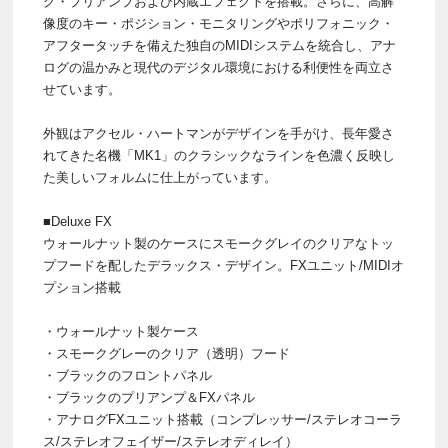
グ・プリアンプおよび内蔵エフェクトを搭載。さらに、高解
像度のキー・ポジション・モニタリングやポリフォニック・
アフタータッチを備えた独自のMIDIシステムを統合し、アナ
ログの温かみと現代のデジタル環境における利便性を両立さ
せています。
外観はアクセル・ハートマンがデザインを手がけ、長年愛さ
れてきた名機「MK1」のクラシックなラインを色濃く反映し
た美しいフォルムに仕上がっています。
■Deluxe FX
ウォールナット製のケースにスモークグレイのクリアなトッ
プフードを配したデラックス・デザイン。FXユニット/MIDIオ
プション搭載
・ウォールナット製ケース
・スモークグレーのクリア（透明）フード
・ブラックのフロントパネル
・ブラックのプリアンプ＆FXパネル
・アナログFXユニット搭載（コンプレッサー/ステレオコーラ
ス/ステレオフェイザー/ステレオディレイ）