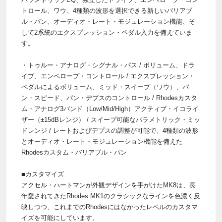
トロール、ワウ、4種類の波形を選択できる新しいバリアブ
ル・パン、オーディオ・レート・モジュレーション機能、そ
して2系統のエクスプレッション・ペダル入力を備えていま
す。
・トゥルー・アナログ・シグナル・パス / ボリューム、ドラ
イブ、エンベロープ・コントロール / エクスプレッション・
ペダルによるボリューム、ミッド・スイープ（ワウ）、パ
ン・スピード、パン・デプスのコントロール / Rhodesカスタ
ム・アナログ3バンド（Low/Mid/High）アクティブ・イコライ
ザー（±15dBレンジ） / スイープ可能なパラメトリック・ミッ
ドレンジ / レートおよびデプスの調整が可能で、4種類の波形
とオーディオ・レート・モジュレーション機能を備えた
Rhodesカスタム・バリアブル・パン
■カスタマイズ
アクセル・ハートマンが外観デザインを手がけたMK8は、長
年愛されてきたRhodes MK1のクラシックなラインを色濃く反
映しつつ、これまでのRhodesにはなかったレベルのカスタマ
イズを可能にしています。