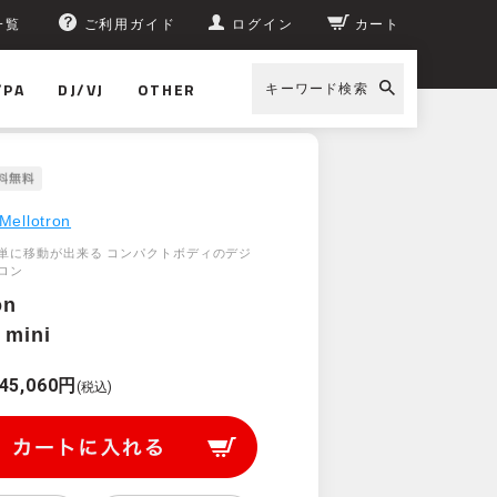
一覧
ご利用ガイド
ログイン
カート
/PA
DJ/VJ
OTHER
キーワード検索
Mellotron
単に移動が出来る コンパクトボディのデジ
ロン
on
 mini
45,060円
(税込)