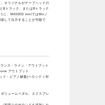
す。オリジナルがテープヘッドの
とBトラック、またはBトラック
M4000D miniではMixノ
調節して出力することが可能で
ンバランス・ライン・アウトプット
Phone アウトプット
テッド・ピアノ鍵盤(ベロシティ対
、ボリュームペダル、エクスプレ
ト（別売りのサウンドを追加した