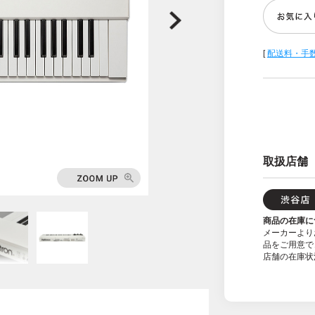
[
配送料・手
取扱店舗
商品の在庫に
メーカーより
品をご用意で
店舗の在庫状