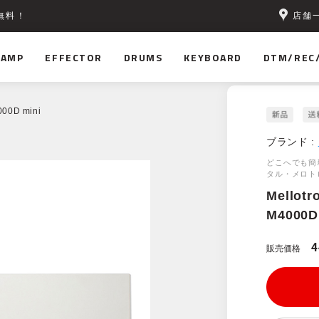
店舗
無料！
AMP
EFFECTOR
DRUMS
KEYBOARD
DTM/REC
000D mini
ブランド :
どこへでも簡
タル・メロト
Mellotr
M4000D
4
販売価格