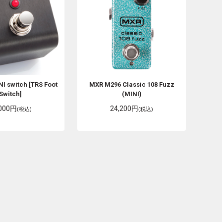
NI switch [TRS Foot
MXR
M296 Classic 108 Fuzz
Switch]
(MINI)
,000円
24,200円
(税込)
(税込)