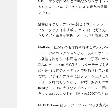
50%、重さが約55%と大幅なダウンサイ
もちろん、2つのダイヤルによる音色の選
まです。
鍵盤はイタリアのFatar製セミウェイテッ
フタータッチは非搭載)。ボディには頑丈な
たサイズと重量を実現。どこへでも簡単に移
Mellotron社がその著作権を有する膨大なMell
ーテープのコレクションから伝説のサウンド
ら妥協を許さない非圧縮 24bit で丁寧に
新品のMellotron MkVIでマスターテ
に7.5～9.0秒のオーディオで収録されて
ます。ファイルの保存にはフラッシュメモ
ディング時間も必要なく、瞬時に数多くの音
miniならではの大きなアドバンテージ。
ラッシュのスロットが用意され200音色を
M4000D miniはテープ・プレイバック方式のMe