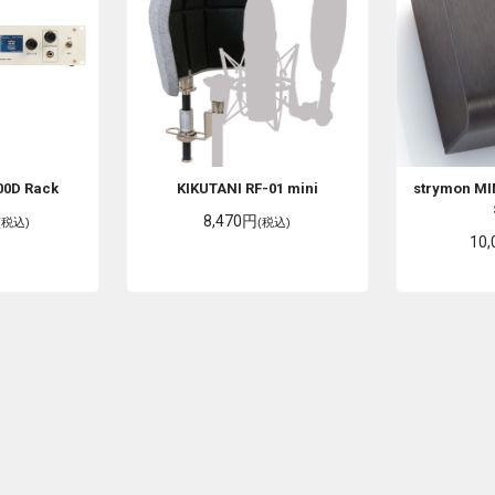
00D Rack
KIKUTANI
RF-01 mini
strymon
MI
8,470円
(税込)
(税込)
10