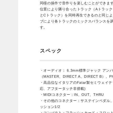
同様の操作で音作りを楽しむことができま
位置により隣り合ったトラック（Aトラック
とCトラック）を同時再生できるのと同じように、
ブにより各トラックのミックスバランスを
す。
スペック
・オーディオ： 6.3mm標準ジャック ア
（MASTER、DIRECT A、DIRECT B）、
・高品位なイタリアのFatar製セミウェイ
応、アフタータッチ非搭載)
・MIDIコネクター：IN、OUT、THRU
・その他のコネクター：サステインペダル
ッション1/2
・コンパクト・フラッシュカード・スロッ