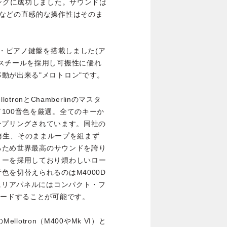
ジングに成功しました。サウンドは
択などの直感的な操作性はそのま
ド・ピアノ鍵盤を搭載しました(ア
スチールを採用し可搬性に優れ
動が出来る"メロトロン"です。
otronとChamberlinのマスタ
100音色を厳選。全てのキーか
サンプリングされています。同社の
ープを再生、そのままループを組まず
いるため世界最高のサウンドを誇り
リーを採用しており煩わしいロー
色を切替えられるのはM4000D
更にリアパネルにはコンパクト・フ
ロードすることが可能です。
llotron（M400やMk VI）と