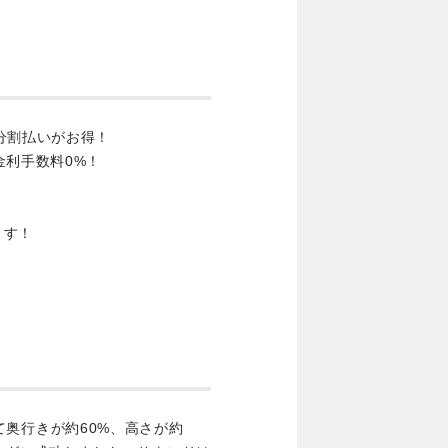
分割払いがお得！
金利手数料0%！
ます！
比べて奥行きが約60%、高さが約