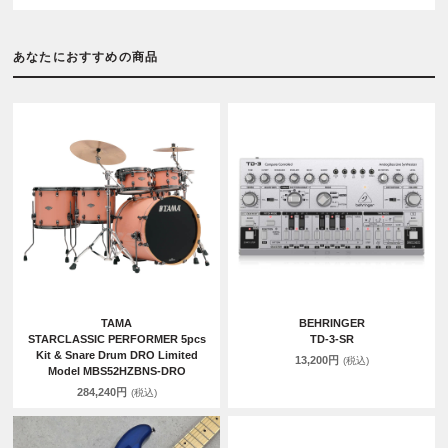
あなたにおすすめの商品
TAMA
BEHRINGER
STARCLASSIC PERFORMER 5pcs
TD-3-SR
Kit & Snare Drum DRO Limited
13,200円
(税込)
Model MBS52HZBNS-DRO
284,240円
(税込)