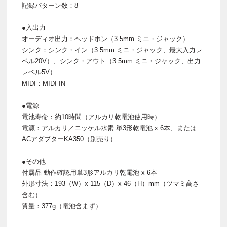
記録パターン数：8
●入出力
オーディオ出力：ヘッドホン（3.5mm ミニ・ジャック）
シンク：シンク・イン（3.5mm ミニ・ジャック、最大入力レ
ベル20V）、シンク・アウト（3.5mm ミニ・ジャック、出力
レベル5V）
MIDI：MIDI IN
●電源
電池寿命：約10時間（アルカリ乾電池使用時）
電源：アルカリ／ニッケル水素 単3形乾電池 x 6本、または
ACアダプターKA350（別売り）
●その他
付属品 動作確認用単3形アルカリ乾電池 x 6本
外形寸法：193（W）x 115（D）x 46（H）mm（ツマミ高さ
含む）
質量：377g（電池含まず）