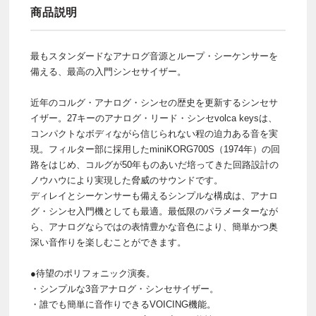
商品説明
最もスタンダードなアナログ音源とループ・シーケンサーを
備える、最高の入門シンセサイザー。
近年のコルグ・アナログ・シンセの歴史を更新するシンセサ
イザー。27キーのアナログ・リード・シンセvolca keysは、
コンパクトなボディながら信じられない程の迫力ある音を実
現。フィルター部に採用したminiKORG700S（1974年）の回
路をはじめ、コルグが50年ものあいだ培ってきた回路設計の
ノウハウにより実現した脅威のサウンドです。
ディレイとシーケンサーも備えるシンプルな構成は、アナロ
グ・シンセ入門機としても最適。最低限のパラメーターなが
ら、アナログならではの表情豊かな音色により、簡単かつ奥
深い音作りを楽しむことができます。
●待望のポリフォニック演奏。
・シンプルな3音アナログ・シンセサイザー。
・誰でも簡単に音作りできるVOICING機能。