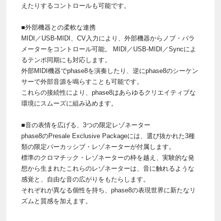
えたりするコントロールも可能です。
■外部機器との柔軟な連携
MIDI／USB-MIDI、CV入力により、外部機器からノブ・パラ
メーターをコントロール可能。 MIDI／USB-MIDI／Syncによ
るテンポ同期にも対応します。
外部MIDI機器でphase8を演奏したり、逆にphase8のシーケン
サーで外部音源を鳴らすことも可能です。
これらの接続性により、phase8はあらゆるクリエイティブな
環境にスムーズに組み込めます。
■音の表情を広げる、3つの限定レゾネーター
phase8のPresale Exclusive Packageには、選び抜かれた3種
類の限定パーカッシブ・レゾネーターが付属します。
標準のクロマチック・レゾネーターの枠を越え、実験的な発
想から生まれたこれらのレゾネーターは、音に触れるような
感覚と、自由な音の広がりをもたらします。
それぞれが異なる個性を持ち、phase8の表現世界に新たなリ
ズムと質感を加えます。