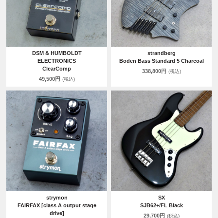
DSM & HUMBOLDT
strandberg
ELECTRONICS
Boden Bass Standard 5 Charcoal
ClearComp
338,800円
(税込)
49,500円
(税込)
strymon
SX
FAIRFAX [class A output stage
SJB62+/FL Black
drive]
29,700円
(税込)