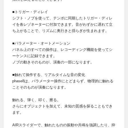
■トリガー・ディレイ
シフト・ノブを使って、テンポに同期したトリガー・ディレ
イを各レゾネーターに付加できます。音がわずかに遅れて立
ち上がることで、リズムに奥行きと揺らぎが生まれます。
■パラメーター・オートメーション
パネル上のすべての操作は、レコーディング機能を使ってシ
ーケンスに記録できます。
ノブの動きそのものが、演奏の一部になります。
■触れて操作する、リアルタイムな音の変化
phase8は、パラメーター操作にとどまらず、物理的に触れる
ことそのものが演奏になります。
触れる、弾く、叩く、擦る。
さらにオブジェクトを加えて、未知の質感を探ることもでき
ます。
AIRスライダーで、触れたものの振動や共鳴を強調したり、抑