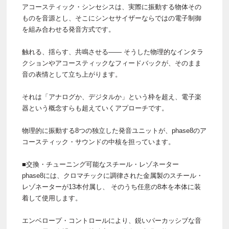
アコースティック・シンセシスは、実際に振動する物体その
ものを音源とし、そこにシンセサイザーならではの電子制御
を組み合わせる発音方式です。
触れる、揺らす、共鳴させる—— そうした物理的なインタラ
クションやアコースティックなフィードバックが、そのまま
音の表情として立ち上がります。
それは「アナログか、デジタルか」という枠を超え、電子楽
器という概念すらも超えていくアプローチです。
物理的に振動する8つの独立した発音ユニットが、phase8のア
コースティック・サウンドの中核を担っています。
■交換・チューニング可能なスチール・レゾネーター
phase8には、クロマチックに調律された金属製のスチール・
レゾネーターが13本付属し、 そのうち任意の8本を本体に装
着して使用します。
エンベロープ・コントロールにより、鋭いパーカッシブな音