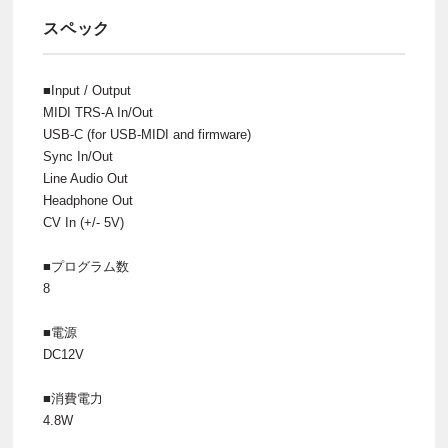
スペック
■Input / Output
MIDI TRS-A In/Out
USB-C (for USB-MIDI and firmware)
Sync In/Out
Line Audio Out
Headphone Out
CV In (+/- 5V)
■プログラム数
8
■電源
DC12V
■消費電力
4.8W