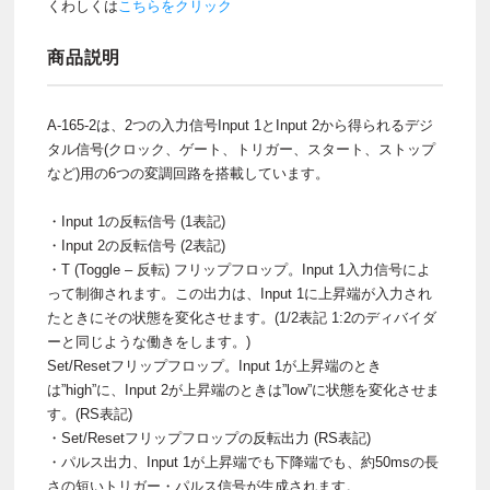
くわしくは
こちらをクリック
商品説明
A-165-2は、2つの入力信号Input 1とInput 2から得られるデジ
タル信号(クロック、ゲート、トリガー、スタート、ストップ
など)用の6つの変調回路を搭載しています。
・Input 1の反転信号 (1表記)
・Input 2の反転信号 (2表記)
・T (Toggle – 反転) フリップフロップ。Input 1入力信号によ
って制御されます。この出力は、Input 1に上昇端が入力され
たときにその状態を変化させます。(1/2表記 1:2のディバイダ
ーと同じような働きをします。)
Set/Resetフリップフロップ。Input 1が上昇端のとき
は”high”に、Input 2が上昇端のときは”low”に状態を変化させま
す。(RS表記)
・Set/Resetフリップフロップの反転出力 (RS表記)
・パルス出力、Input 1が上昇端でも下降端でも、約50msの長
さの短いトリガー・パルス信号が生成されます。