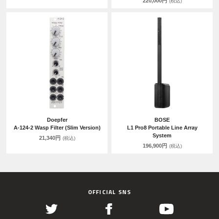
220,000円
(税込)
Doepfer
BOSE
A-124-2 Wasp Filter (Slim Version)
L1 Pro8 Portable Line Array
System
21,340円
(税込)
196,900円
(税込)
OFFICIAL SNS